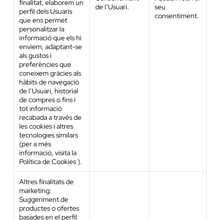
finalitat, elaborem un
de l’Usuari.
seu
perfil dels Usuaris
consentiment.
que ens permet
personalitzar la
informació que els hi
enviem, adaptant-se
als gustos i
preferències que
coneixem gràcies als
hàbits de navegació
de l’Usuari, historial
de compres o fins i
tot informació
recabada a través de
les cookies i altres
tecnologies similars
(per a més
informació, visita la
Política de Cookies ).
Altres finalitats de
marketing:
Suggeriment de
productes o ofertes
basades en el perfil