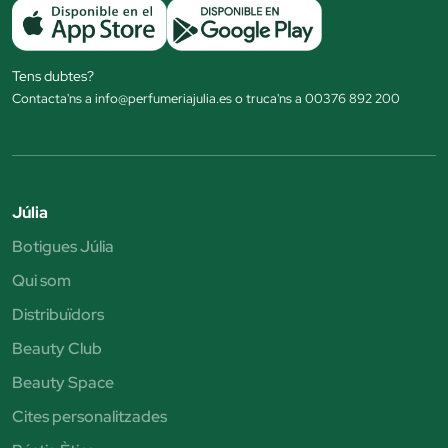
Tens dubtes?
Contacta'ns a info@perfumeriajulia.es o truca'ns a 00376 892 200
Júlia
Botigues Júlia
Qui som
Distribuïdors
Beauty Club
Beauty Space
Cites personalitzades