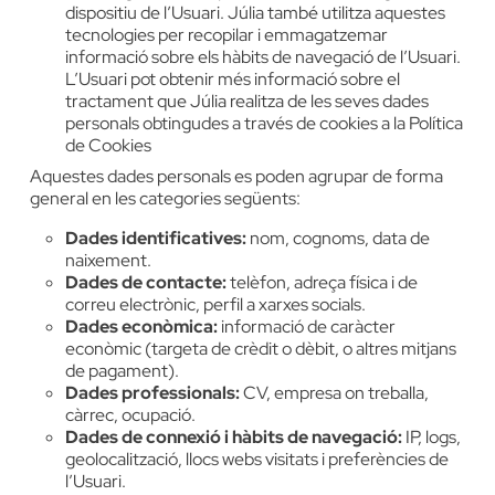
dispositiu de l’Usuari. Júlia també utilitza aquestes
tecnologies per recopilar i emmagatzemar
informació sobre els hàbits de navegació de l’Usuari.
L’Usuari pot obtenir més informació sobre el
tractament que Júlia realitza de les seves dades
personals obtingudes a través de cookies a la
Política
de Cookies
Aquestes dades personals es poden agrupar de forma
general en les categories següents:
Dades identificatives:
nom, cognoms, data de
naixement.
Dades de contacte:
telèfon, adreça física i de
correu electrònic, perfil a xarxes socials.
Dades econòmica:
informació de caràcter
econòmic (targeta de crèdit o dèbit, o altres mitjans
de pagament).
Dades professionals:
CV, empresa on treballa,
càrrec, ocupació.
Dades de connexió i hàbits de navegació:
IP, logs,
geolocalització, llocs webs visitats i preferències de
l’Usuari.