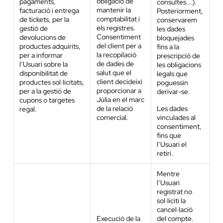
obligació de
pagaments,
consultes...).
mantenir la
facturació i entrega
Posteriorment,
comptabilitat i
de tickets, per la
conservarem
els registres.
gestió de
les dades
Consentiment
devolucions de
bloquejades
del client per a
productes adquirits,
fins a la
la recopilació
per a informar
prescripció de
de dades de
l’Usuari sobre la
les obligacions
salut que el
disponibilitat de
legals que
client decideixi
productes sol·licitats,
poguessin
proporcionar a
per a la gestió de
derivar-se.
Júlia en el marc
cupons o targetes
de la relació
Les dades
regal.
comercial.
vinculades al
consentiment,
fins que
l’Usuari el
retiri.
Mentre
l’Usuari
registrat no
sol·liciti la
cancel·lació
Execució de la
del compte.