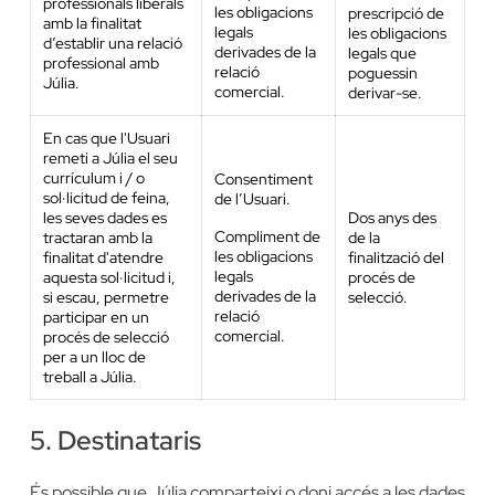
professionals liberals
les obligacions
prescripció de
amb la finalitat
legals
les obligacions
d’establir una relació
derivades de la
legals que
professional amb
relació
poguessin
Júlia.
comercial.
derivar-se.
En cas que l'Usuari
remeti a Júlia el seu
currículum i / o
Consentiment
sol·licitud de feina,
de l’Usuari.
les seves dades es
Dos anys des
Compliment de
tractaran amb la
de la
les obligacions
finalitat d'atendre
finalització del
legals
aquesta sol·licitud i,
procés de
derivades de la
si escau, permetre
selecció.
relació
participar en un
comercial.
procés de selecció
per a un lloc de
treball a Júlia.
5. Destinataris
És possible que Júlia comparteixi o doni accés a les dades