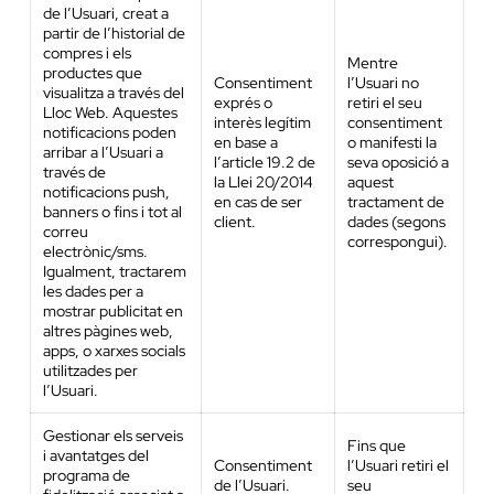
de l’Usuari, creat a
partir de l’historial de
compres i els
Mentre
productes que
Consentiment
l’Usuari no
visualitza a través del
exprés o
retiri el seu
Lloc Web. Aquestes
interès legítim
consentiment
notificacions poden
en base a
o manifesti la
arribar a l’Usuari a
l’article 19.2 de
seva oposició a
través de
la Llei 20/2014
aquest
notificacions push,
en cas de ser
tractament de
banners o fins i tot al
client.
dades (segons
correu
correspongui).
electrònic/sms.
Igualment, tractarem
les dades per a
mostrar publicitat en
altres pàgines web,
apps, o xarxes socials
utilitzades per
l’Usuari.
Gestionar els serveis
Fins que
i avantatges del
Consentiment
l’Usuari retiri el
programa de
de l’Usuari.
seu