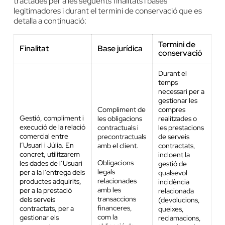
tractades per a les següents finalitats i bases
legitimadores i durant el termini de conservació que es
detalla a continuació:
Termini de
Finalitat
Base jurídica
conservació
Durant el
temps
necessari per a
gestionar les
Compliment de
compres
Gestió, compliment i
les obligacions
realitzades o
execució de la relació
contractuals i
les prestacions
comercial entre
precontractuals
de serveis
l’Usuari i Júlia. En
amb el client.
contractats,
concret, utilitzarem
incloent la
Obligacions
les dades de l’Usuari
gestió de
legals
per a la l’entrega dels
qualsevol
relacionades
productes adquirits,
incidència
amb les
per a la prestació
relacionada
transaccions
dels serveis
(devolucions,
financeres,
contractats, per a
queixes,
com la
gestionar els
reclamacions,