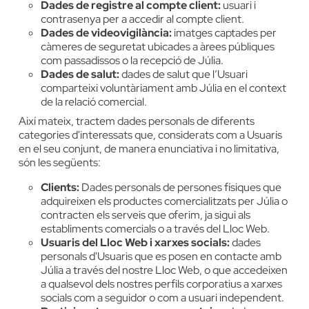
Dades de registre al compte client:
usuari i
contrasenya per a accedir al compte client.
Dades de videovigilància:
imatges captades per
càmeres de seguretat ubicades a àrees públiques
com passadissos o la recepció de Júlia.
Dades de salut:
dades de salut que l’Usuari
comparteixi voluntàriament amb Júlia en el context
de la relació comercial.
Així mateix, tractem dades personals de diferents
categories d'interessats que, considerats com a Usuaris
en el seu conjunt, de manera enunciativa i no limitativa,
són les següents:
Clients:
Dades personals de persones físiques que
adquireixen els productes comercialitzats per Júlia o
contracten els serveis que oferim, ja sigui als
establiments comercials o a través del Lloc Web.
Usuaris del Lloc Web i xarxes socials:
dades
personals d'Usuaris que es posen en contacte amb
Júlia a través del nostre Lloc Web, o que accedeixen
a qualsevol dels nostres perfils corporatius a xarxes
socials com a seguidor o com a usuari independent.