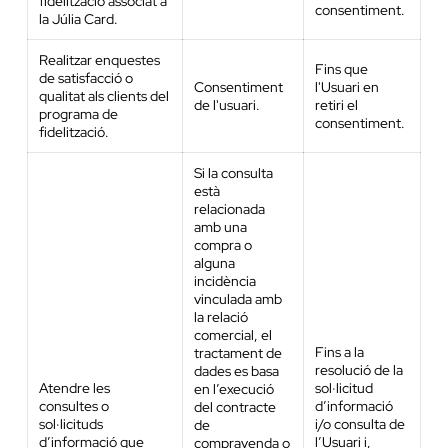
fidelització associat a
consentiment.
la Júlia Card.
Realitzar enquestes
Fins que
de satisfacció o
Consentiment
l'Usuari en
qualitat als clients del
de l'usuari.
retiri el
programa de
consentiment.
fidelització.
Si la consulta
està
relacionada
amb una
compra o
alguna
incidència
vinculada amb
la relació
comercial, el
Fins a la
tractament de
resolució de la
dades es basa
Atendre les
sol·licitud
en l’execució
consultes o
d’informació
del contracte
sol·licituds
i/o consulta de
de
d’informació que
l’Usuari i,
compravenda o