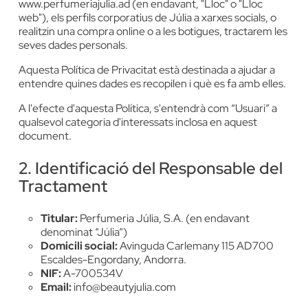
www.perfumeriajulia.ad (en endavant, "Lloc" o "Lloc
web"), els perfils corporatius de Júlia a xarxes socials, o
realitzin una compra online o a les botigues, tractarem les
seves dades personals.
Aquesta Política de Privacitat està destinada a ajudar a
entendre quines dades es recopilen i què es fa amb elles.
A l'efecte d'aquesta Política, s'entendrà com “Usuari” a
qualsevol categoria d'interessats inclosa en aquest
document.
2. Identificació del Responsable del
Tractament
Titular:
Perfumeria Júlia, S.A. (en endavant
denominat “Júlia”)
Domicili social:
Avinguda Carlemany 115 AD700
Escaldes-Engordany, Andorra.
NIF:
A-700534V
Email:
info@beautyjulia.com