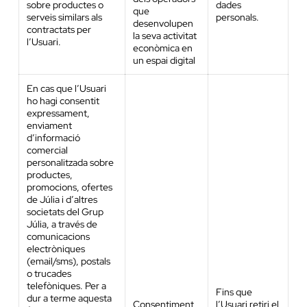
sobre productes o
dades
que
serveis similars als
personals.
desenvolupen
contractats per
la seva activitat
l’Usuari.
econòmica en
un espai digital
En cas que l’Usuari
ho hagi consentit
expressament,
enviament
d’informació
comercial
personalitzada sobre
productes,
promocions, ofertes
de Júlia i d’altres
societats del Grup
Júlia, a través de
comunicacions
electròniques
(email/sms), postals
o trucades
telefòniques. Per a
Fins que
dur a terme aquesta
Consentiment
l’Usuari retiri el