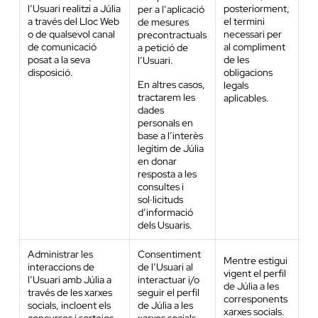
l’Usuari realitzi a Júlia
posteriorment,
per a l’aplicació
a través del Lloc Web
el termini
de mesures
o de qualsevol canal
necessari per
precontractuals
de comunicació
al compliment
a petició de
posat a la seva
de les
l’Usuari.
disposició.
obligacions
En altres casos,
legals
tractarem les
aplicables.
dades
personals en
base a l’interès
legítim de Júlia
en donar
resposta a les
consultes i
sol·licituds
d’informació
dels Usuaris.
Administrar les
Consentiment
Mentre estigui
interaccions de
de l’Usuari al
vigent el perfil
l’Usuari amb Júlia a
interactuar i/o
de Júlia a les
través de les xarxes
seguir el perfil
corresponents
socials, incloent els
de Júlia a les
xarxes socials.