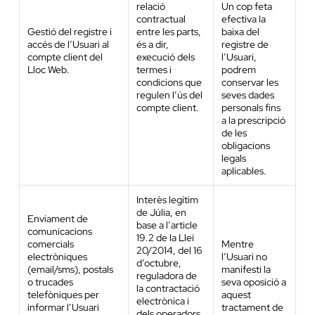
relació
Un cop feta
contractual
efectiva la
Gestió del registre i
entre les parts,
baixa del
accés de l’Usuari al
és a dir,
registre de
compte client del
execució dels
l’Usuari,
Lloc Web.
termes i
podrem
condicions que
conservar les
regulen l’ús del
seves dades
compte client.
personals fins
a la prescripció
de les
obligacions
legals
aplicables.
Interès legítim
de Júlia, en
Enviament de
base a l’article
comunicacions
19.2 de la Llei
comercials
Mentre
20/2014, del 16
electròniques
l’Usuari no
d’octubre,
(email/sms), postals
manifesti la
reguladora de
o trucades
seva oposició a
la contractació
telefòniques per
aquest
electrònica i
informar l’Usuari
tractament de
dels operadors