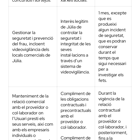
concursos i sortejos.
xarxes socials.
1 mes, excepte
que es
Interès legítim
produeixi
de Júlia de
algun incident
Gestionar la
controlar la
de seguretat,
seguretat i prevenció
seguretat i
que es podran
del frau, incloent
integritat de les
conservar
videovigilància dels
seves
durant el
locals comercials de
instal·lacions a
temps que
Júlia.
través d’un
sigui necessari
sistema de
per a
videovigilància.
investigar els
fets.
Durant la
Compliment de
Manteniment de la
vigència de la
les obligacions
relació comercial
relació
contractuals i
amb el proveïdor o
contractual
precontractuals
col·laborador on
amb el
amb el
l’Usuari presti els
proveïdor o
proveïdor o
seus serveis, així com
col·laborador, i
col·laborador.
amb els empresaris
posteriorment,
individuals o
Compliment de
fins a la