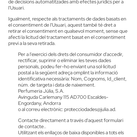
de decisions automatitzades amb efectes jurídics per a
l'Usuari.
Igualment, respecte als tractaments de dades basats en
el consentiment de l'Usuari, aquest també té dret a
retirar el consentiment en qualsevol moment, sense que
afecti la licitud del tractament basat en el consentiment
previ a la seva retirada.
Per a l'exercici dels drets del consumidor d'accedir,
rectificar, suprimir o eliminar les teves dades
personals, podeu fer-ho enviant una sol·licitud
postal a la següent adreça omplint la informació
identificativa necessària: Nom, Cognoms, Id_client,
núm. de targeta i data de naixement.
Perfumeria Júlia, S.A.
Avinguda Carlemany 115 AD700 Escaldes-
Engordany, Andorra
o al correu electrònic:
protecciodades@julia.ad
.
Contacte directament a través d'aquest
formulari
de contacte.
.
Utilitzant els enllaços de baixa disponibles a tots els