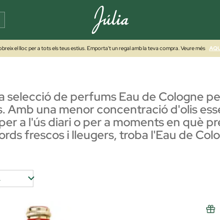
breix el lloc per a tots els teus estius. Emporta't un regal amb la teva compra. Veure més
AQU
ra selecció de perfums Eau de Cologne pe
. Amb una menor concentració d'olis esse
s per a l'ús diari o per a moments en què pr
acords frescos i lleugers, troba l'Eau de C