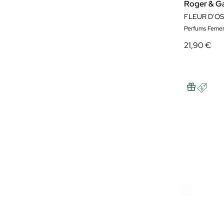
Roger & Ga
FLEUR D'O
Perfums Femen
21,90 €