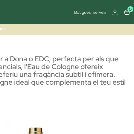
0
Botigues i serveis
I>>
r a Dona o EDC, perfecta per als que
ncials, l'Eau de Cologne ofereix
eferiu una fragància subtil i efímera.
ologne ideal que complementa el teu estil