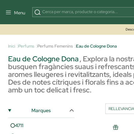
Menu
Desco
Inici
Perfums
Perfums Femenins
Eau de Cologne Dona
Eau de Cologne Dona
,
Explora la nost
busquen fragàncies suaus i refrescants
aromes lleugeres i revitalitzants, ideal
Des de notes cítriques i florals fins a 
amb un toc delicat i fresc.
Marques
4711