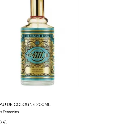
 EAU DE COLOGNE 200ML
s Femenins
0 €