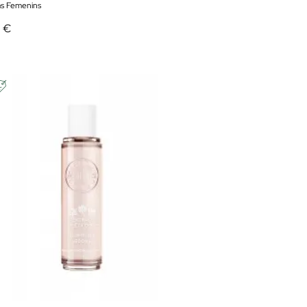
s Femenins
0 €