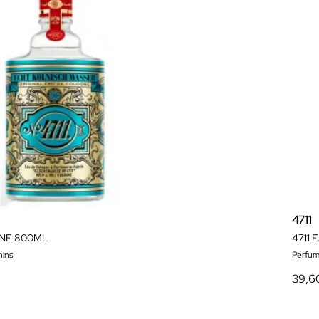
4711
GNE 800ML
4711
ins
Perfum
39,6