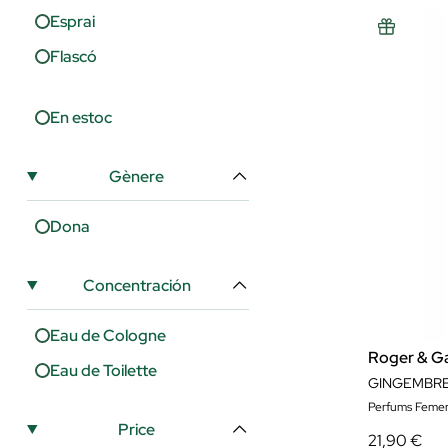
Esprai
Flascó
En estoc
Gènere
Dona
Concentración
Eau de Cologne
Roger & Ga
Eau de Toilette
GINGEMBRE
Perfums Femen
Price
21,90 €