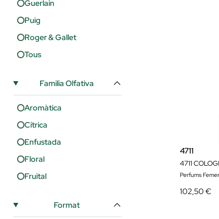
Guerlain
Puig
Roger & Gallet
Tous
Familia Olfativa
Aromàtica
Cítrica
Enfustada
4711
Floral
4711 COLO
Fruital
Perfums Femen
102,50 €
Format