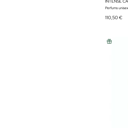
INTENSE C
Perfums unise
110,50 €