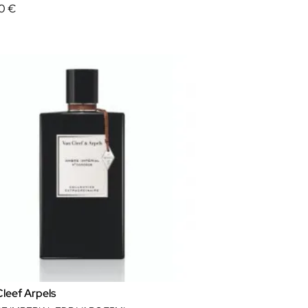
00 €
leef Arpels