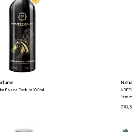
arfums
Nish
nka Eau de Parfum 100ml
KRE
x
Perfum
210,