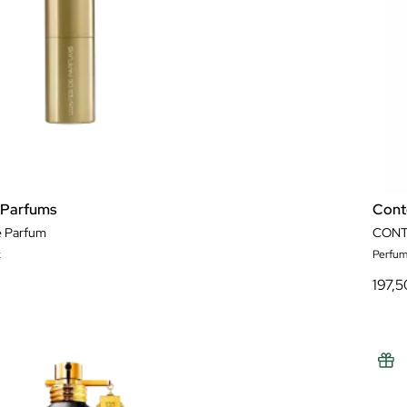
 Parfums
Cont
e Parfum
CONT
x
Perfum
197,5