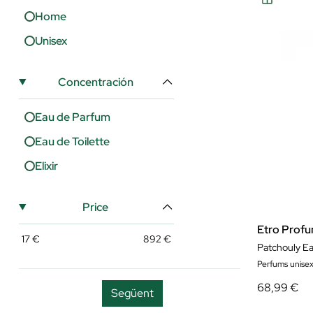
Xerjoff
Home
Yves Saint Laurent
Unisex
Concentración
Eau de Parfum
Eau de Toilette
Elixir
Price
Etro Profu
17
€
892
€
Patchouly Ea
Perfums unise
68,99 €
Següent