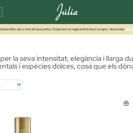
breix el lloc per a tots els teus estius. Emporta't un regal amb la teva compra. Veure més
AQU
per la seva intensitat, elegància i llarga
ientals i espècies dolces, cosa que els dón