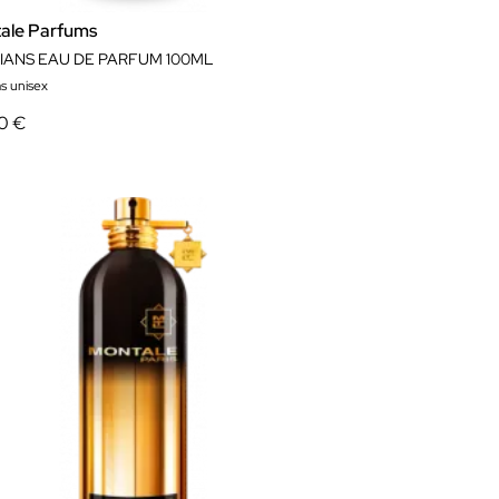
ale Parfums
IANS EAU DE PARFUM 100ML
s unisex
00 €