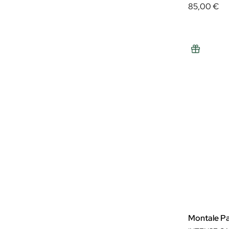
85,00 €
Montale P