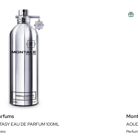
arfums
Mont
TASY EAU DE PARFUM 100ML
AOUD
ins
Perfum