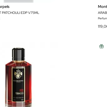
Arpels
Mont
 PATCHOULI EDP V75ML
ARAB
x
Perfum
119,