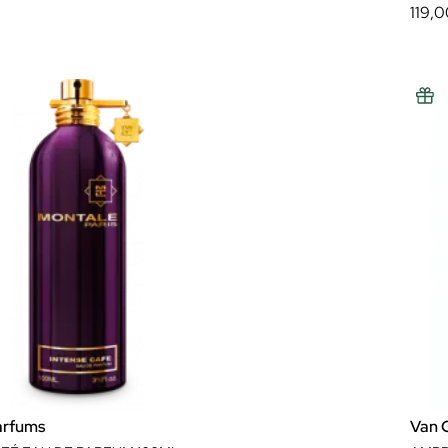
119,
arfums
Van C