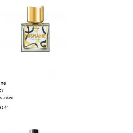
ane
DO
s unisex
50 €