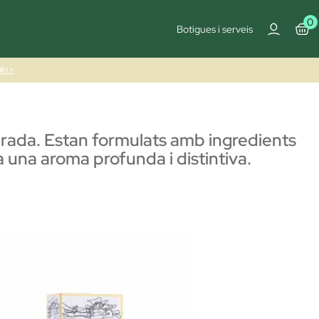
0
Botigues i serveis
I>>
 durada. Estan formulats amb ingredients
a una aroma profunda i distintiva.