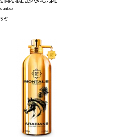
E IMPERIAL EDP VAPO.75ML
s unisex
95 €