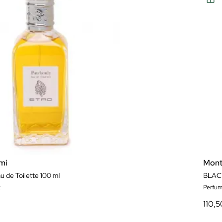
mi
Mont
u de Toilette 100 ml
BLAC
x
Perfum
110,5