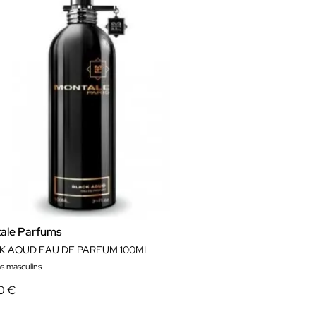
ale Parfums
K AOUD EAU DE PARFUM 100ML
s masculins
0 €