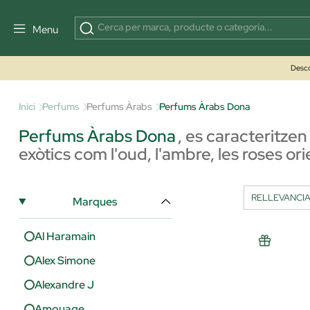
Menu
Desco
Inici
Perfums
Perfums Àrabs
Perfums Àrabs Dona
Perfums Àrabs Dona
,
es caracteritzen 
exòtics com l'oud, l'ambre, les roses or
Marques
Al Haramain
Alex Simone
Alexandre J
Amouage