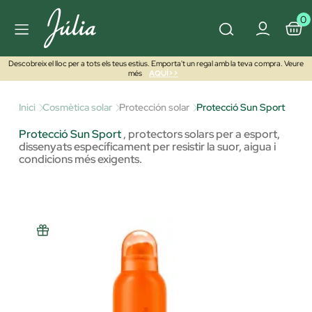
0
Descobreix el lloc per a tots els teus estius. Emporta't un regal amb la teva compra. Veure
més
AQUÍ>>
Inici
Cosmètica solar
Protección solar
Protecció Sun Sport
Protecció Sun Sport
,
protectors solars per a esport,
dissenyats específicament per resistir la suor, aigua i
condicions més exigents.