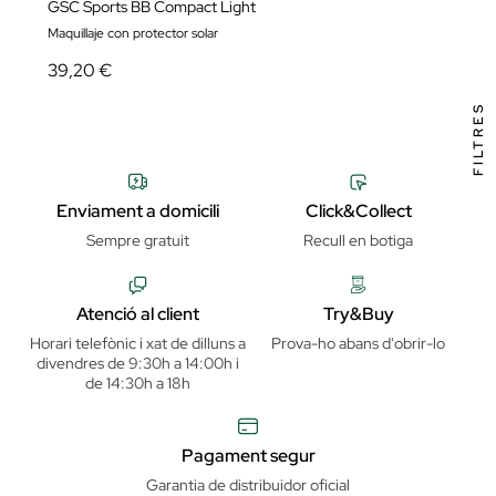
GSC Sports BB Compact Light
Maquillaje con protector solar
39,20 €
FILTRES
Enviament a domicili
Click&Collect
Sempre gratuit
Recull en botiga
Atenció al client
Try&Buy
Horari telefònic i xat de dilluns a
Prova-ho abans d'obrir-lo
divendres de 9:30h a 14:00h i
de 14:30h a 18h
Pagament segur
Garantia de distribuidor oficial