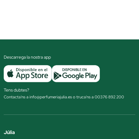
Descarrega la nostra app
Tens dubtes?
Contacta'ns a info@perfumeriajulia.es o truca'ns a 00376 892 200
Júlia