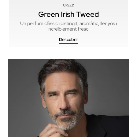
CREED
Green Irish Tweed
Un perfum clàssic i distingit, aromàtic, llenyós i
U
increïblement fresc.
Descobrir