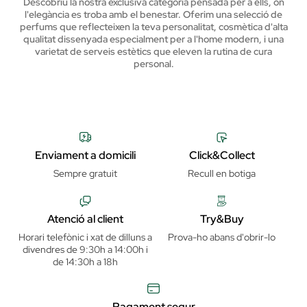
Descobriu la nostra exclusiva categoria pensada per a ells, on
l'elegància es troba amb el benestar. Oferim una selecció de
perfums que reflecteixen la teva personalitat, cosmètica d'alta
qualitat dissenyada especialment per a l'home modern, i una
varietat de serveis estètics que eleven la rutina de cura
personal.
Enviament a domicili
Click&Collect
Sempre gratuit
Recull en botiga
Atenció al client
Try&Buy
Horari telefònic i xat de dilluns a
Prova-ho abans d'obrir-lo
divendres de 9:30h a 14:00h i
de 14:30h a 18h
Pagament segur