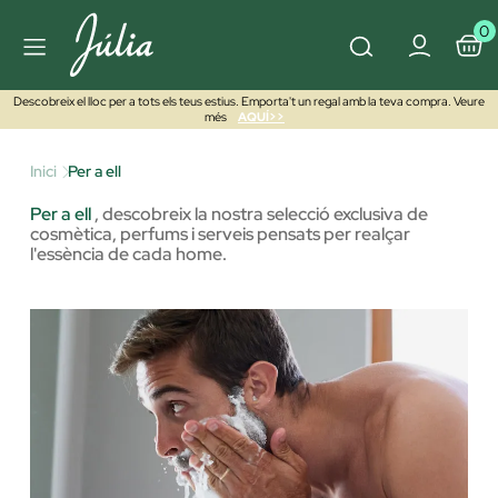
0
Descobreix el lloc per a tots els teus estius. Emporta't un regal amb la teva compra. Veure
més
AQUÍ>>
Inici
Per a ell
Per a ell
,
descobreix la nostra selecció exclusiva de
cosmètica, perfums i serveis pensats per realçar
l'essència de cada home.