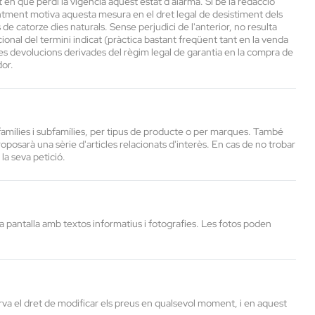
n què perdi la vigència aquest estat d'alarma. Si bé la redacció
entment motiva aquesta mesura en el dret legal de desistiment dels
e catorze dies naturals. Sense perjudici de l'anterior, no resulta
ional del termini indicat (pràctica bastant freqüent tant en la venda
e les devolucions derivades del règim legal de garantia en la compra de
or.
 famílies i subfamílies, per tipus de producte o per marques. També
roposarà una sèrie d'articles relacionats d'interès. En cas de no trobar
a seva petició.
 una pantalla amb textos informatius i fotografies. Les fotos poden
erva el dret de modificar els preus en qualsevol moment, i en aquest