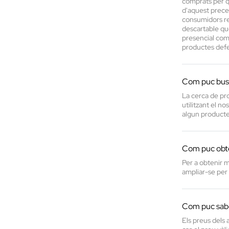
comprats per qu
d'aquest precep
consumidors res
descartable que
presencial com 
productes defe
Com puc bus
La cerca de pro
utilitzant el n
algun producte
Com puc obte
Per a obtenir m
ampliar-se per a
Com puc sabe
Els preus dels 