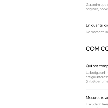
Garantim que so
originals, no v
En quants idi
De moment, la 
COM CO
Qui pot compr
La botiga onlin
estigui interes
(info@perfumeri
Mesures relac
L'article 21 Re