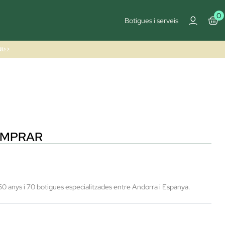
0
Botigues i serveis
I>>
OMPRAR
50 anys i 70 botigues especialitzades entre Andorra i Espanya.