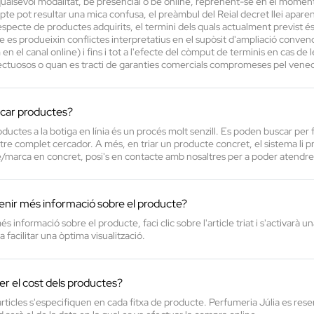
alsevol modalitat, be presencial o be online, reprenent-se en el moment e
te pot resultar una mica confusa, el preàmbul del Reial decret llei apar
pecte de productes adquirits, el termini dels quals actualment previst és d
 es produeixin conflictes interpretatius en el supòsit d'ampliació convenc
en el canal online) i fins i tot a l'efecte del còmput de terminis en cas d
ctuosos o quan es tracti de garanties comercials compromeses pel vened
car productes?
ductes a la botiga en línia és un procés molt senzill. Es poden buscar per
ostre complet cercador. A més, en triar un producte concret, el sistema li p
/marca en concret, posi's en contacte amb nosaltres per a poder atendre l
nir més informació sobre el producte?
és informació sobre el producte, faci clic sobre l'article triat i s'activarà
 facilitar una òptima visualització.
r el cost dels productes?
articles s'especifiquen en cada fitxa de producte. Perfumeria Júlia es res