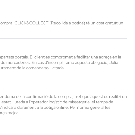
ompra. CLICK&COLLECT (Recollida a botiga) té un cost gratuït un
artats postals. El client es compromet a facilitar una adreça en la
t de mercaderies. En cas d'incomplir amb aquesta obligació, Júlia
liurament de la comanda sol·licitada.
ndemà de la confirmació de la compra, tret que aquest es realitzi en
stat lliurada a l'operador logístic de missatgeria, el temps de
s'indicarà clarament a la botiga online. Per norma general les
rça major.