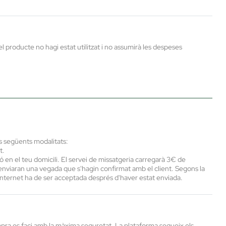
producte no hagi estat utilitzat i no assumirà les despeses
s següents modalitats:
t.
en el teu domicili. El servei de missatgeria carregarà 3€ de
viaran una vegada que s'hagin confirmat amb el client. Segons la
nternet ha de ser acceptada després d'haver estat enviada.
pra es faci amb la màxima seguretat. La plataforma segueix els