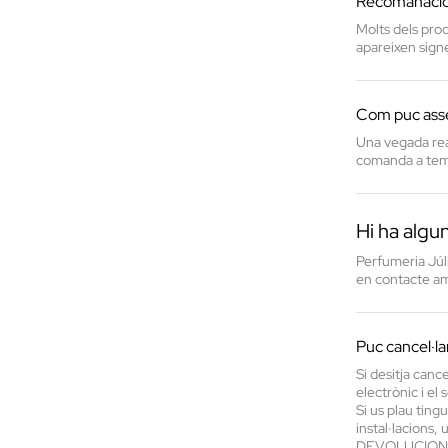
Recomanació p
Molts dels prod
apareixen signe
Com puc asse
Una vegada rea
comanda a tem
Hi ha algun
Perfumeria Júli
en contacte am
Puc cancel·l
Si desitja canc
electrònic i e
Si us plau tin
instal·lacions,
DEVOLUCIONS