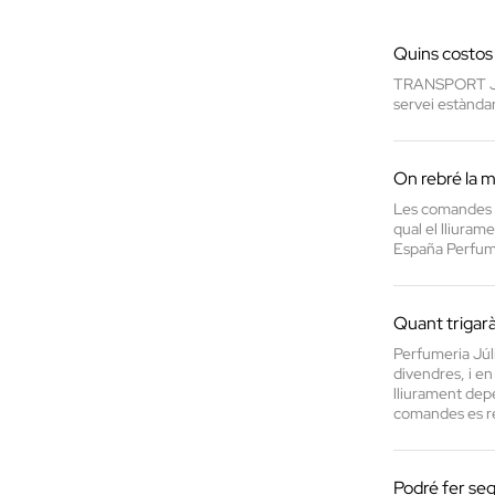
Quins costos 
TRANSPORT JÚLI
servei estànda
On rebré la
Les comandes es
qual el lliuram
España Perfums 
Quant trigar
Perfumeria Júl
divendres, i en
lliurament depe
comandes es re
Podré fer se