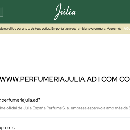
breix el lloc per a tots els teus estius. Emporta't un regal amb la teva compra. Veure més
AQU
 WWW.PERFUMERIAJULIA.AD I COM C
perfumeriajulia.ad?
nline oficial de Júlia España Perfums S. a. empresa espanyola amb més de 
mpromís