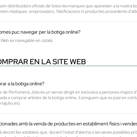
m distribuïdors oficials de totes les marques que apareixen a la nostra bo
enem rèpliques, emprovadors, falsificacions ni productes procedents d'altr
omes puc navegar per la botiga online?
Web és navegable en català.
MPRAR EN LA SITE WEB
ar a la botiga online?
e de Perfumeria Júlia és un servei dirigit en exclusiva a persones majors
sada a comprar articles de la botiga online, li preguem que es posi en cont
ajulia.es).
ionades amb la venda de productes en establiment físics i vendes
ial decret llei estableix que, durant l'estat d'alarma o les seves possibles 