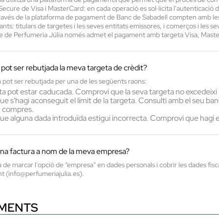
cure de Visa i MasterCard: en cada operació es sol·licita l'autenticació del
través de la plataforma de pagament de Banc de Sabadell compten amb les mi
ants: titulars de targetes i les seves entitats emissores, i comerços i les s
ne de Perfumeria Júlia només admet el pagament amb targeta Visa, Mast
 pot ser rebutjada la meva targeta de crèdit?
 pot ser rebutjada per una de les següents raons:
ta pot estar caducada. Comprovi que la seva targeta no excedeixi l
ue s'hagi aconseguit el límit de la targeta. Consulti amb el seu ba
r compres.
que alguna dada introduïda estigui incorrecta. Comprovi que hagi
una factura a nom de la meva empresa?
 de marcar l'opció de “empresa” en dades personals i cobrir les dades fisca
nt (info@perfumeriajulia.es).
AMENTS