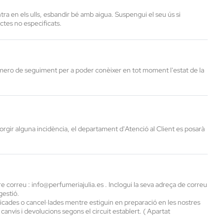
ra en els ulls, esbandir bé amb aigua. Suspengui el seu ús si
uctes no especificats.
mero de seguiment per a poder conèixer en tot moment l'estat de la
sorgir alguna incidència, el departament d'Atenció al Client es posarà
stre correu : info@perfumeriajulia.es . Inclogui la seva adreça de correu
gestió.
cades o cancel·lades mentre estiguin en preparació en les nostres
canvis i devolucions segons el circuit establert. ( Apartat