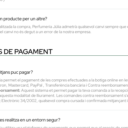
n producte per un altre?
itzada la compra, Perfumeria Júlia admetrà qualsevol canvi sempre que el 
el canvi no és degut a un error de la nostra empresa.
 DE PAGAMENT
tjans puc pagar?
ia permet el pagament de les compres efectuades a la botiga online en le
ctron, Mastercard, PayPal , Transferència bancària i Contra reemborsamen
borsament:
Aquest sistema et permet pagar la teva comanda a la recepció 
questa modalitat de lliurament. Les comandes contra reemborsament s'en
 Electrònic 34/2002, qualsevol compra cursada i confirmada mitjançant i
s realitza en un entorn segur?
ia utilitza una plataforma de pagaments que permet que el procés de com