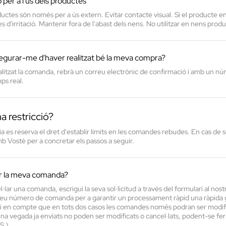
er a l'ús dels productes
uctes són només per a ús extern. Evitar contacte visual. Si el producte ent
s d'irritació. Mantenir fora de l'abast dels nens. No utilitzar en nens prod
gurar-me d'haver realitzat bé la meva compra?
litzat la comanda, rebrà un correu electrònic de confirmació i amb un nú
ps real.
a restricció?
a es reserva el dret d'establir límits en les comandes rebudes. En cas de 
b Vostè per a concretar els passos a seguir.
ar la meva comanda?
el·lar una comanda, escrigui la seva sol·licitud a través del formulari al no
l seu número de comanda per a garantir un processament ràpid una ràpida 
gui en compte que en tots dos casos les comandes només podran ser modifi
 una vegada ja enviats no poden ser modificats o cancel·lats, podent-se fer 
 )