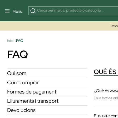
Menu
Desco
Inici
FAQ
FAQ
QUÈ ÉS
Qui som
Com comprar
¿Què és www.
Formes de pagament
És la botiga o
Lliuraments i transport
Devolucions
El nostre co