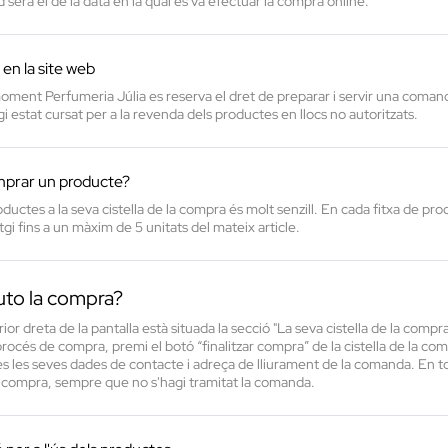
d serà el de la data en la qual es va efectuar la compra online.
 en la site web
ment Perfumeria Júlia es reserva el dret de preparar i servir una comanda
i estat cursat per a la revenda dels productes en llocs no autoritzats.
prar un producte?
ductes a la seva cistella de la compra és molt senzill. En cada fitxa de pr
gi fins a un màxim de 5 unitats del mateix article.
to la compra?
rior dreta de la pantalla està situada la secció "La seva cistella de la comp
rocés de compra, premi el botó “finalitzar compra” de la cistella de la co
es les seves dades de contacte i adreça de lliurament de la comanda. En tot
la compra, sempre que no s'hagi tramitat la comanda.