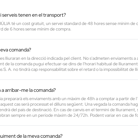
i serveis tenen en el transport?
A té un cost gratuit, un servei standard de 48 hores sense mínim de c
rd de 6 hores sense mínim de compra.
 meva comanda?
 lliuraran en la direcció indicada pel client. No s'admeten enviaments a ap
ent de la comanda pugui efectuar-se dins de l'horari habitual de lliuramen
S. A. no tindrà cap responsabilitat sobre el retard o la impossibilitat de l
à a arribar-me la comanda?
ia prepararà els enviaments amb un màxim de 48h a comptar a partir de l'e
 aquest cas serà processat el dilluns següent. Una vegada la comanda hagi e
ndrà del país de destinació. En cas de canvis en el termini de lliurament, 
bran sempre en un període màxim de 24/72h. Podent variar en cas de fo
guiment de la meva comanda?