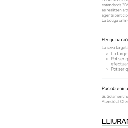
estàndards 3DSe
es realitzen a 
agents particip
La botiga onli
Per quina raó
La seva targeta
La targe
Pot ser q
efectua
Pot ser 
Puc obtenir 
Sí. Solament ha
Atenció al Clie
LLIUR