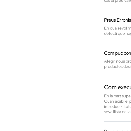
cas el preu vàli
Preus Erronis
En qualsevol mo
detecti que hag
Com puc com
Afegir nous pro
productes desit
Com execu
En la part supe
Quan acabi el p
introdueixi tot
seva llista de 