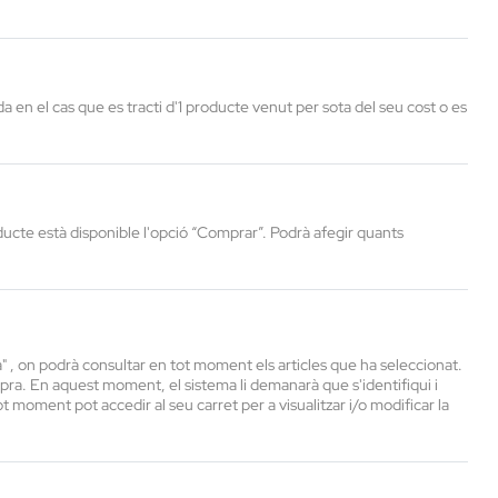
 en el cas que es tracti d'1 producte venut per sota del seu cost o es
oducte està disponible l'opció “Comprar”. Podrà afegir quants
ra" , on podrà consultar en tot moment els articles que ha seleccionat.
mpra. En aquest moment, el sistema li demanarà que s'identifiqui i
 moment pot accedir al seu carret per a visualitzar i/o modificar la