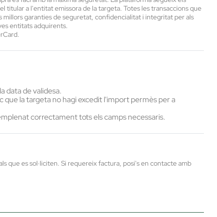
 titular a l'entitat emissora de la targeta. Totes les transaccions que
llors garanties de seguretat, confidencialitat i integritat per als
eves entitats adquirents.
erCard.
a data de validesa.
nc que la targeta no hagi excedit l'import permès per a
 emplenat correctament tots els camps necessaris.
ls que es sol·liciten. Si requereix factura, posi's en contacte amb