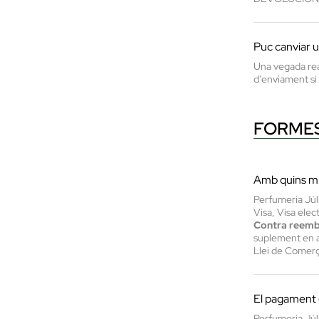
Puc canviar u
Una vegada real
d'enviament si 
FORMES
Amb quins mi
Perfumeria Júl
Visa, Visa ele
Contra reem
suplement en a
Llei de Comerç
El pagament e
Perfumeria Júl