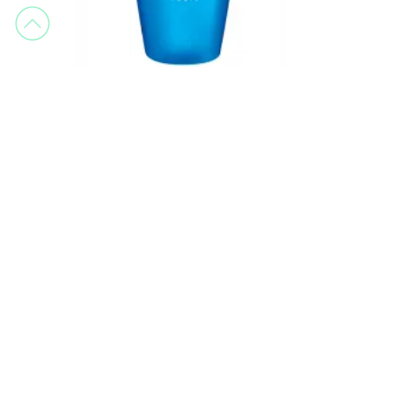
Ingrid Millet
Bio-elita Fresh Cils 125 ml
Desmaquillant d'ulls
37,75 €