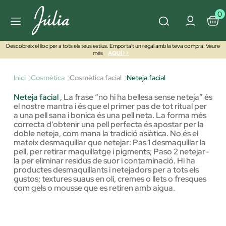
0
Descobreix el lloc per a tots els teus estius. Emporta't un regal amb la teva compra. Veure
més
AQUÍ>>
Inici
Cosmètica
Cosmètica facial
Neteja facial
Neteja facial
,
La frase “no hi ha bellesa sense neteja” és
el nostre mantra i és que el primer pas de tot ritual per
a una pell sana i bonica és una pell neta. La forma més
correcta d'obtenir una pell perfecta és apostar per la
doble neteja, com mana la tradició asiàtica. No és el
mateix desmaquillar que netejar: Pas 1 desmaquillar la
pell, per retirar maquillatge i pigments; Paso 2 netejar-
la per eliminar residus de suor i contaminació. Hi ha
productes desmaquillants i netejadors per a tots els
gustos; textures suaus en oli, cremes o llets o fresques
com gels o mousse que es retiren amb aigua.