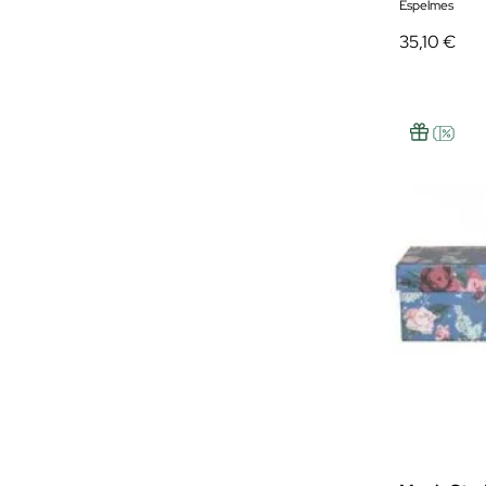
Espelmes
35,10 €