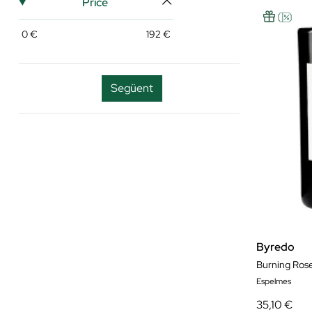
Price
0
€
192
€
Següent
Byredo
Burning Ros
Espelmes
35,10 €