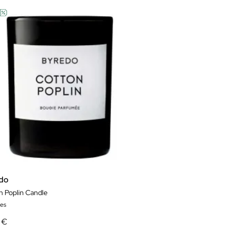
do
n Poplin Candle
es
 €