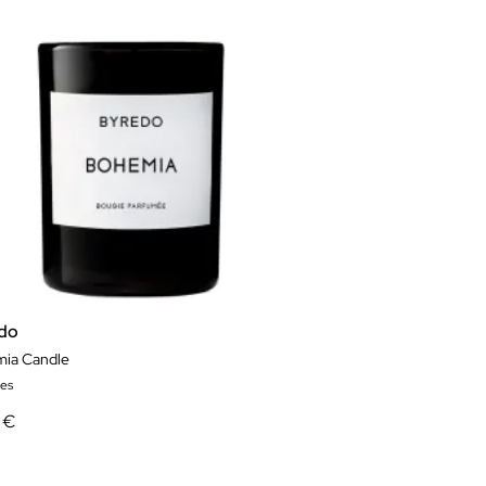
do
ia Candle
es
 €