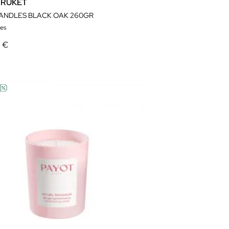
BRUKET
CANDLES BLACK OAK 260GR
es
9 €