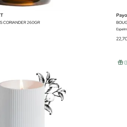
ET
Payo
ES CORIANDER 260GR
BOUG
Espelm
22,7