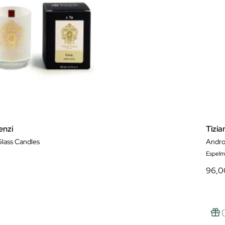
enzi
Tizia
Glass Candles
Andro
Espelm
96,0