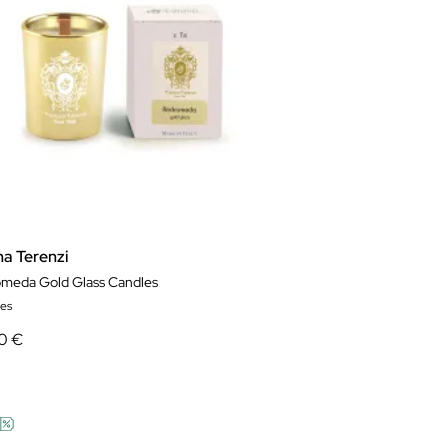
na Terenzi
meda Gold Glass Candles
es
0 €