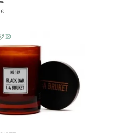
es
 €