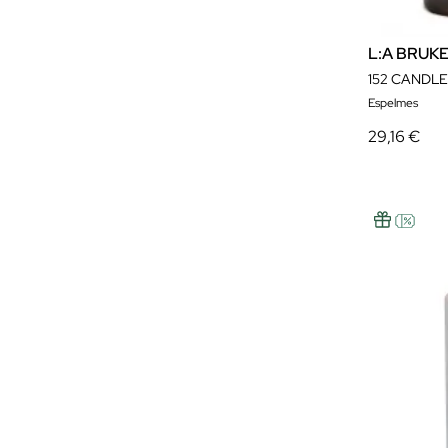
L:A BRUK
152 CANDL
Espelmes
29,16 €