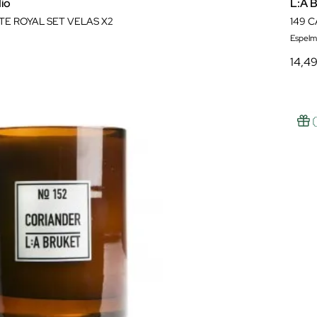
io
L:A 
UTE ROYAL SET VELAS X2
149 
Espelm
14,4