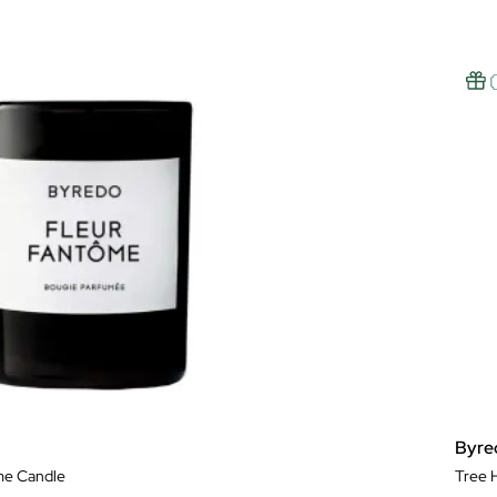
Byre
me Candle
Tree 