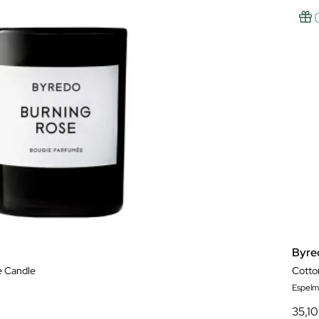
Byre
e Candle
Cotto
Espelm
35,10