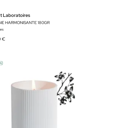
t Laboratoires
IE HARMONISANTE 180GR
es
0 €