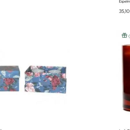
Espelm
35,10