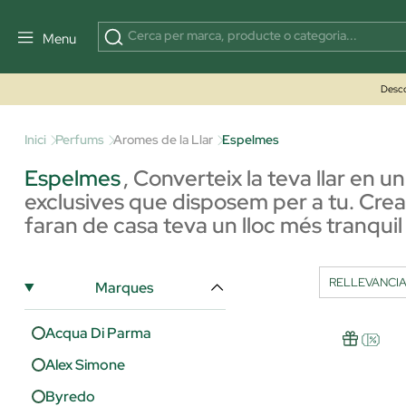
Menu
Desco
Inici
Perfums
Aromes de la Llar
Espelmes
Espelmes
,
Converteix la teva llar en 
exclusives que disposem per a tu. Crea 
faran de casa teva un lloc més tranquil 
Marques
Acqua Di Parma
Alex Simone
Byredo