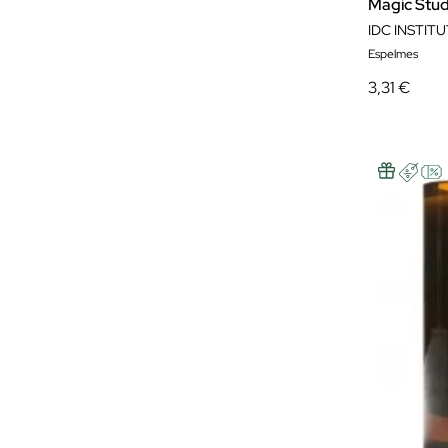
Magic Stud
IDC INSTIT
Espelmes
3,31 €