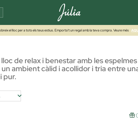
breix el lloc per a tots els teus estius. Emporta't un regal amb la teva compra. Veure més
AQU
un lloc de relax i benestar amb les espel
un ambient càlid i acollidor i tria entre 
i pur.