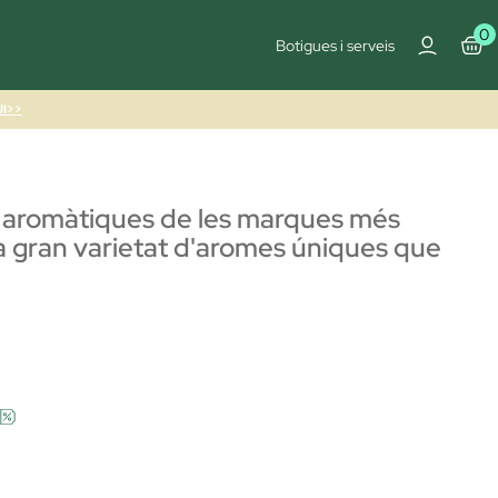
0
Botigues i serveis
I>>
mes aromàtiques de les marques més
una gran varietat d'aromes úniques que