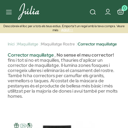
0
Descobreix el lloc per a tots els teus estius. Emporta't un regal amb la teva compra. Veure
més
AQUÍ>>
Inici
Maquillatge
Maquillatge Rostre
Corrector maquillatge
Corrector maquillatge
,
No sense el meu corrector!
fins i tot si no et maquilles, t'hauries d'aplicar un
corrector de maquillatge. Il·lumina zones fosques i
corregeix ulleres i eliminaràs el cansament del rostre.
També hi ha correctors per camuflar els granits,
vermellors o taques. Al costat de la màscara de
pestanyes és el producte de bellesa més bàsic i més
utilitzat per la majoria de dones i avui també per molts
homes.