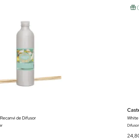
Cast
Recanvi de Difusor
White
ar
Difusors
24,8