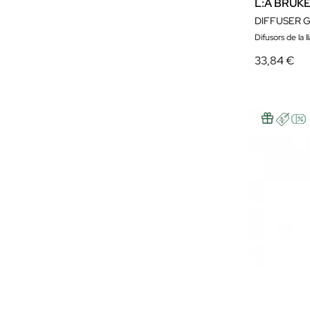
L:A BRUK
DIFFUSER 
Difusors de la ll
33,84 €