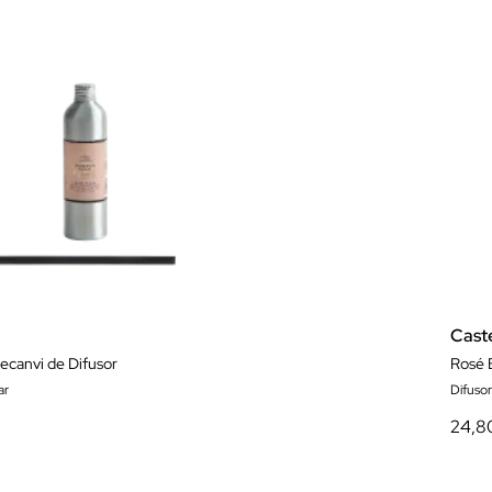
Cast
ecanvi de Difusor
Rosé 
ar
Difusors
24,8