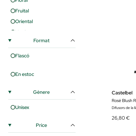
Floral
Fruital
Oriental
Verda
Format
Flascó
En estoc
Gènere
Castelbel
Rosé Blush R
Unisex
Difusors de la ll
26,80 €
Price