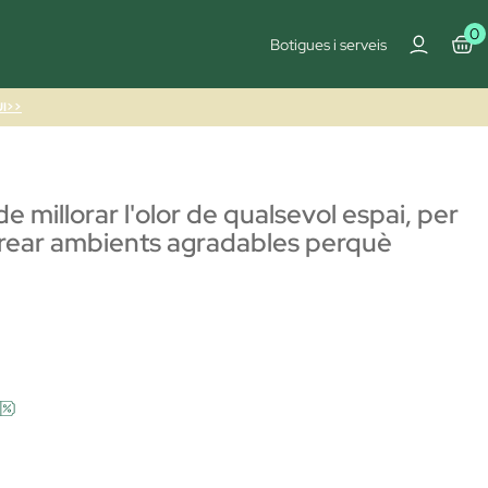
0
Botigues i serveis
I>>
e millorar l'olor de qualsevol espai, per
crear ambients agradables perquè