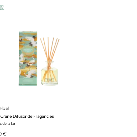
elbel
 Crane Difusor de Fragàncies
 de la llar
0 €