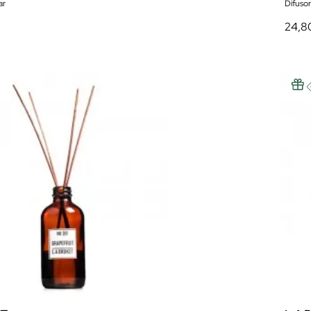
ar
Difusors
24,8