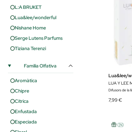
L:A BRUKET
Lua&lee/wonderful
Nishane Home
Serge Lutens Parfums
Tiziana Terenzi
Familia Olfativa
Lua&lee/w
Aromàtica
LUA Y LEE 
Chipre
Difusors de la ll
7,99 €
Cítrica
Enfustada
Especiada