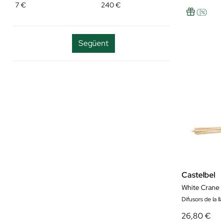
7
€
240
€
Següent
Castelbel
White Crane 
Difusors de la ll
26,80 €