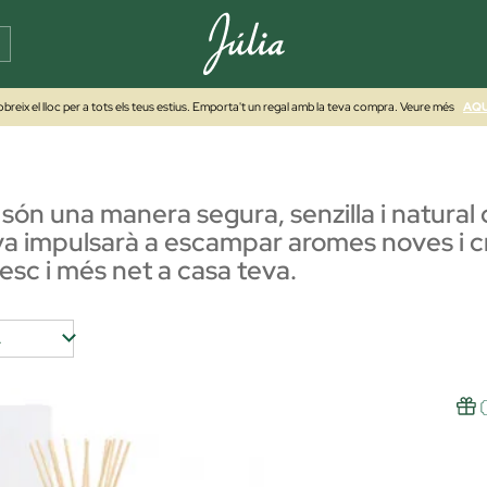
breix el lloc per a tots els teus estius. Emporta't un regal amb la teva compra. Veure més
AQU
són una manera segura, senzilla i natural d
eva impulsarà a escampar aromes noves i 
sc i més net a casa teva.