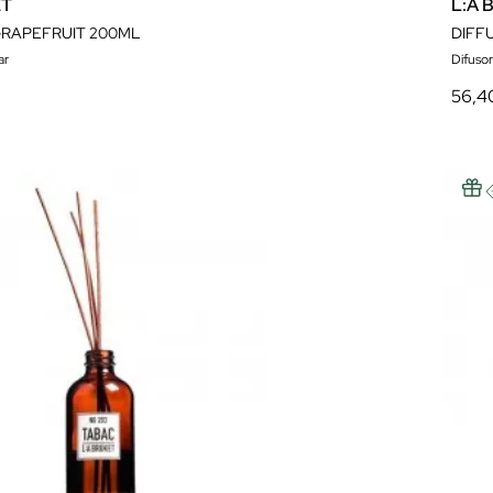
ET
L:A 
GRAPEFRUIT 200ML
DIFF
ar
Difusors
56,4