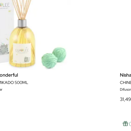
onderful
Nish
MIKADO 500ML
CHIN
ar
Difusors
31,4