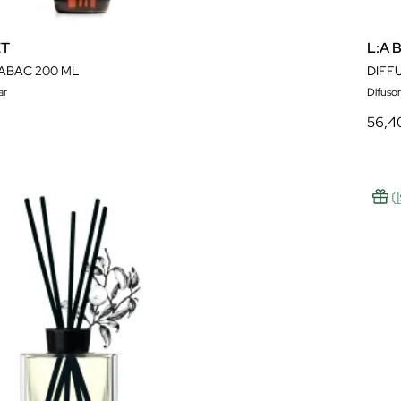
ET
L:A 
ABAC 200 ML
DIFF
ar
Difusors
56,4