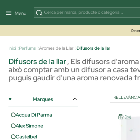
Menu
Desco
Inici
Perfums
Aromes de la Llar
Difusors de la llar
Difusors de la llar
,
Els difusors d'aroma 
això comptar amb un difusor a casa t
puguis gaudir d'una aroma renovada fre
Marques
Acqua Di Parma
Alex Simone
Castelbel