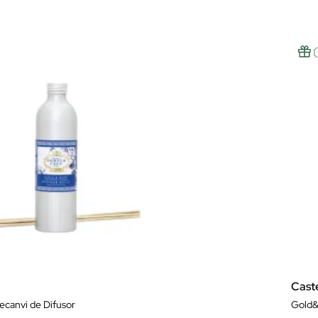
Cast
canvi de Difusor
Gold&