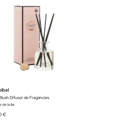
elbel
Blush Difusor de Fragàncies
 de la llar
0 €