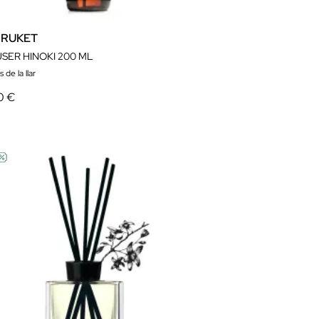
BRUKET
USER HINOKI 200 ML
 de la llar
0 €