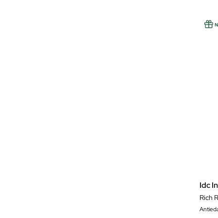
Idc I
Rich 
Antied