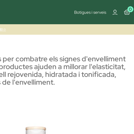
0
Botigues i serveis
I>>
 per combatre els signes d'envelliment
productes ajuden a millorar l'elasticitat,
ell rejovenida, hidratada i tonificada,
 de l'envelliment.