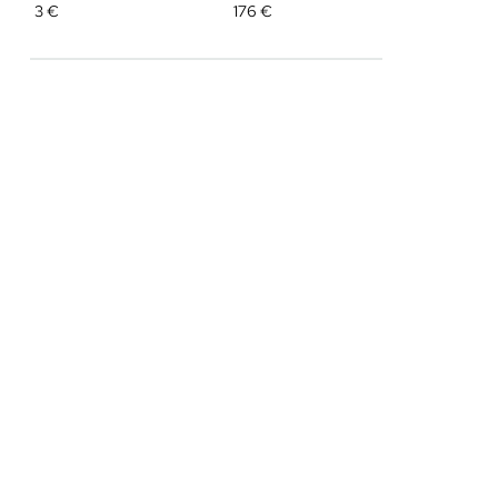
3
€
176
€