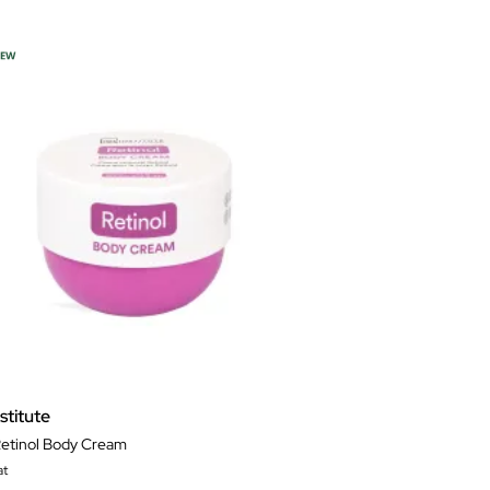
nstitute
Retinol Body Cream
at