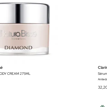
sé
Clari
ODY CREAM 275ML
Sérum
Antied
32,2