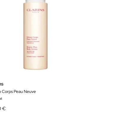
ns
 Corps Peau Neuve
at
0 €