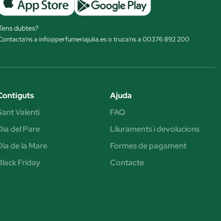
Tens dubtes?
Contacta'ns a info@perfumeriajulia.es o truca'ns a 00376 892 200
Contiguts
Ajuda
Sant Valentí
FAQ
Dia del Pare
Lliuraments i devolucions
Dia de la Mare
Formes de pagament
Black Friday
Contacte