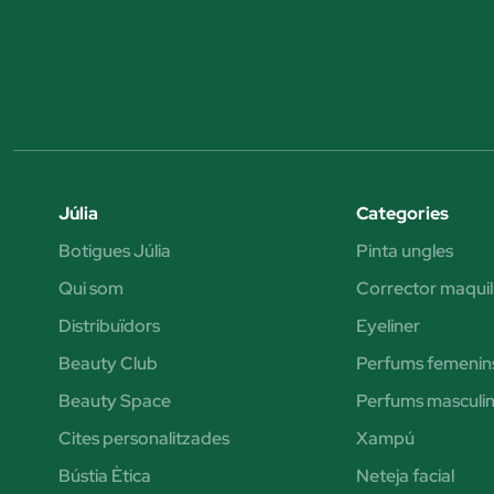
Júlia
Categories
Botigues Júlia
Pinta ungles
Qui som
Corrector maquil
Distribuïdors
Eyeliner
Beauty Club
Perfums femenin
Beauty Space
Perfums masculin
Cites personalitzades
Xampú
Bústia Ètica
Neteja facial