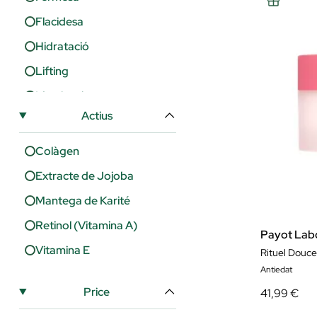
Flacidesa
Hidratació
Lifting
Lluminositat
Actius
Nutrició
Reparació
Colàgen
Suavitat
Extracte de Jojoba
Tonificació
Mantega de Karité
Uniformitat
Retinol (Vitamina A)
Payot Labo
Vitamina E
Rituel Douc
Antiedat
Price
41,99 €