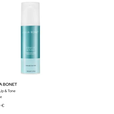
IA BONET
'Up & Tone
at
0 €