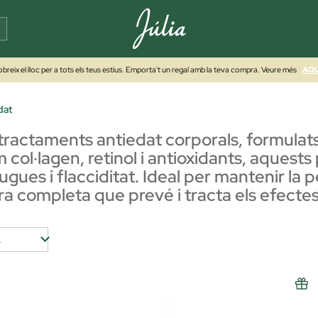
breix el lloc per a tots els teus estius. Emporta't un regal amb la teva compra. Veure més
AQU
dat
tractaments antiedat corporals, formulats
col·lagen, retinol i antioxidants, aquests 
rugues i flacciditat. Ideal per mantenir la p
ura completa que prevé i tracta els efectes