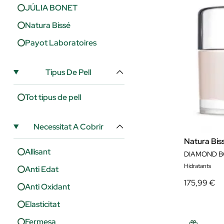
JÚLIA BONET
Natura Bissé
Payot Laboratoires
Tipus De Pell
Tot tipus de pell
Necessitat A Cobrir
Natura Bis
Allisant
DIAMOND B
Hidratants
Anti Edat
175,99 €
Anti Oxidant
Elasticitat
Fermesa