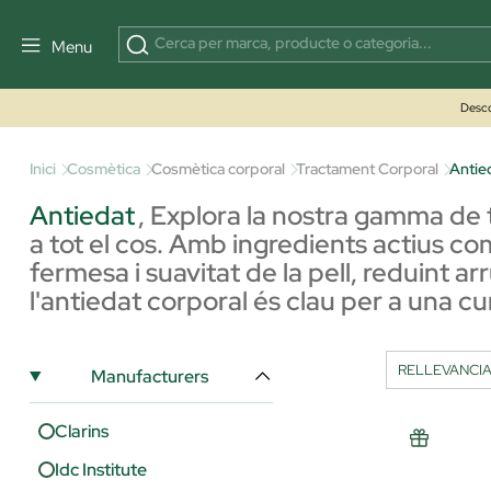
Menu
Desco
Inici
Cosmètica
Cosmètica corporal
Tractament Corporal
Antie
Antiedat
,
Explora la nostra gamma de 
a tot el cos. Amb ingredients actius com 
fermesa i suavitat de la pell, reduint ar
l'antiedat corporal és clau per a una c
Manufacturers
Clarins
Idc Institute