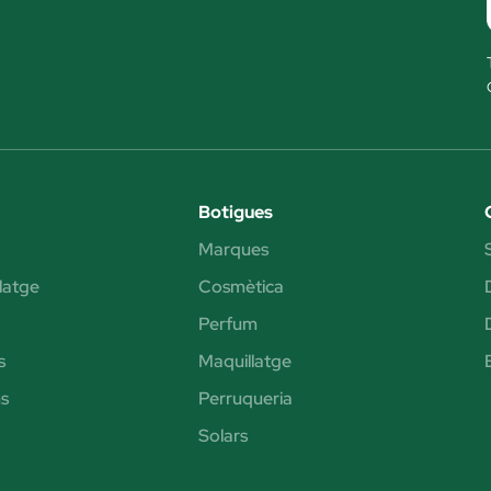
Botigues
Marques
latge
Cosmètica
Perfum
s
Maquillatge
s
Perruqueria
Solars