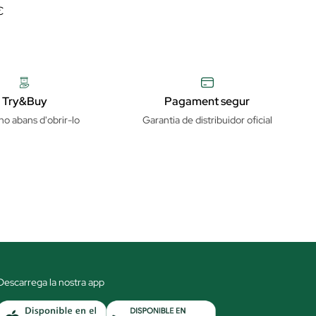
€
Try&Buy
Pagament segur
ho abans d'obrir-lo
Garantia de distribuidor oficial
Descarrega la nostra app