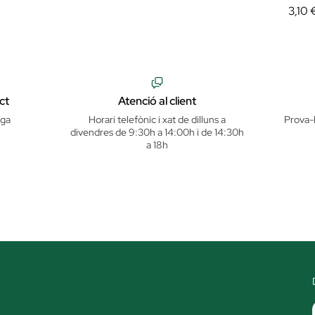
3,10 
ct
Atenció al client
iga
Horari telefònic i xat de dilluns a
Prova-
divendres de 9:30h a 14:00h i de 14:30h
a 18h