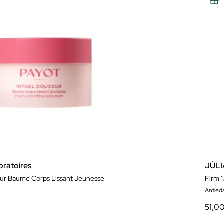
ratoires
JÚL
eur Baume Corps Lissant Jeunesse
Firm 
Antied
51,0