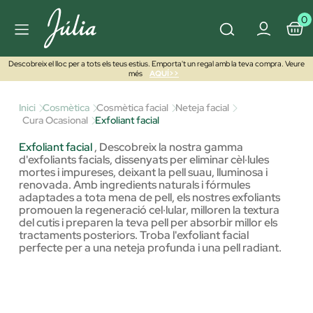
0
Descobreix el lloc per a tots els teus estius. Emporta't un regal amb la teva compra. Veure
més
AQUÍ>>
Inici
Cosmètica
Cosmètica facial
Neteja facial
Cura Ocasional
Exfoliant facial
Exfoliant facial
,
Descobreix la nostra gamma
d'exfoliants facials, dissenyats per eliminar cèl·lules
mortes i impureses, deixant la pell suau, lluminosa i
renovada. Amb ingredients naturals i fórmules
adaptades a tota mena de pell, els nostres exfoliants
promouen la regeneració cel·lular, milloren la textura
del cutis i preparen la teva pell per absorbir millor els
tractaments posteriors. Troba l'exfoliant facial
perfecte per a una neteja profunda i una pell radiant.