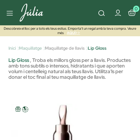
0
Descobreix el lloc per a tots els teus estius. Emporta't un regal amb la teva compra. Veure
més
AQUÍ>>
Inici
Maquillatge
Maquillatge de llavis
Lip Gloss
Lip Gloss
,
Troba els millors gloss per a llavis. Productes
amb tons subtils o intensos, hidratants i que aporten
volum i centelleig natural als teus llavis. Utilitza'ls per
donar el toc final al teu maquillatge de llavis.