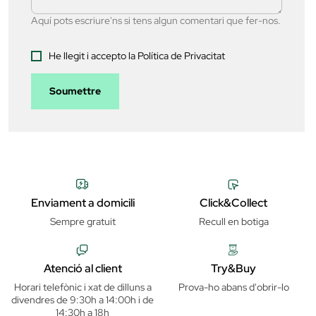
Aquí pots escriure'ns si tens algun comentari que fer-nos.
He llegit i accepto la Política de Privacitat
Soumettre
Enviament a domicili
Click&Collect
Sempre gratuit
Recull en botiga
Atenció al client
Try&Buy
Horari telefònic i xat de dilluns a
Prova-ho abans d'obrir-lo
divendres de 9:30h a 14:00h i de
14:30h a 18h