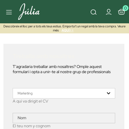
0
Descobreix el lloc per a tots els teus estius. Emporta't un regal amb la teva compra. Veure
més
AQUÍ>>
Treballa amb nosaltres
T'agradaria treballar amb nosaltres? Omple aquest
formulari i opta a unir-te al nostre grup de professionals
A qui va dirigit el CV
El teu nom y cognom