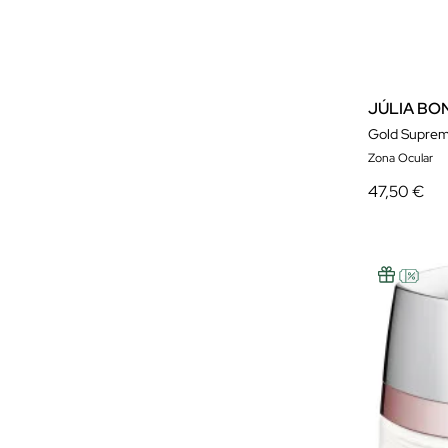
Seasonly
Sensai
Shangpree
JÚLIA BO
Shiseido
Gold Suprem
Zona Ocular
Sisley
47,50 €
Some By Mi
Stendhal
Talika
The Browgal
Two Poles
Valmont
Veld´s
Warew