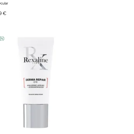
cular
9 €