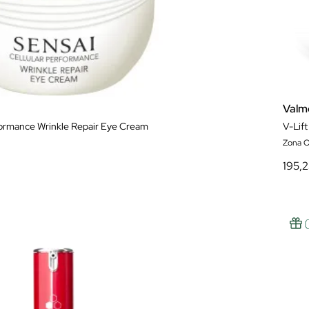
Valm
formance Wrinkle Repair Eye Cream
V-Lif
Zona O
195,