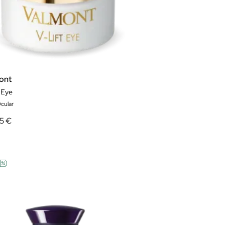
ont
t Eye
cular
25 €