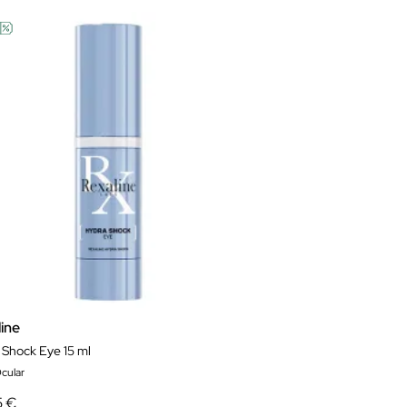
ine
 Shock Eye 15 ml
cular
5 €