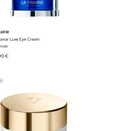
airie
Caviar Luxe Eye Cream
cular
99 €