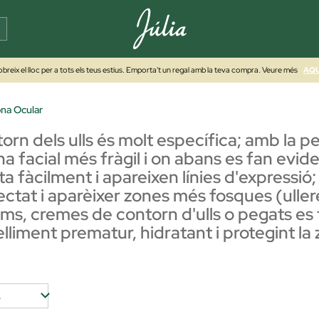
breix el lloc per a tots els teus estius. Emporta't un regal amb la teva compra. Veure més
AQU
na Ocular
torn dels ulls és molt específica; amb la 
ona facial més fràgil i on abans es fan evide
 fàcilment i apareixen línies d'expressió
ctat i aparèixer zones més fosques (uller
s, cremes de contorn d'ulls o pegats es f
iment prematur, hidratant i protegint la z