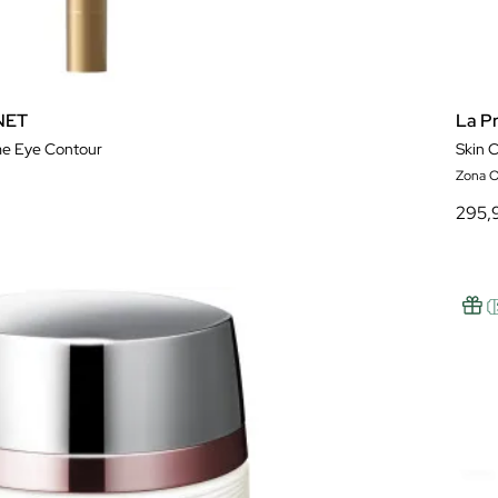
NET
La Pr
e Eye Contour
Skin 
Zona O
295,