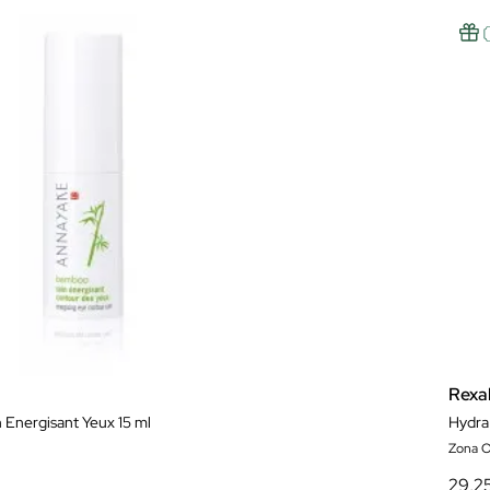
Rexal
Energisant Yeux 15 ml
Hydra
Zona O
29,2