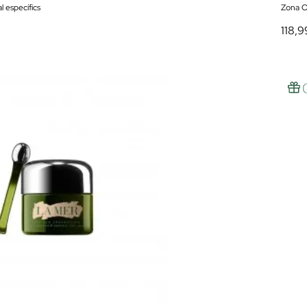
l específics
Zona O
118,9