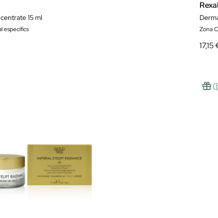
Rexal
entrate 15 ml
Derma
l específics
Zona O
17,15 