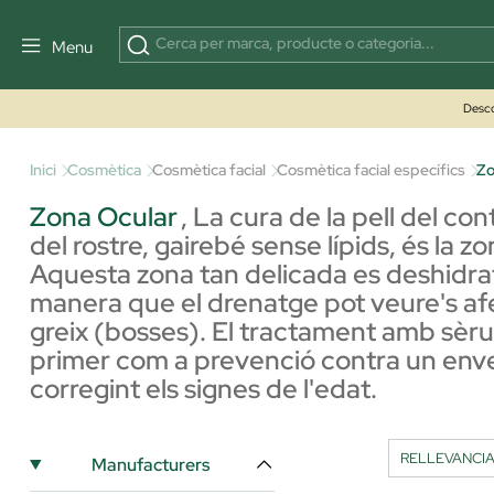
Menu
Desco
Inici
Cosmètica
Cosmètica facial
Cosmètica facial específics
Zo
Zona Ocular
,
La cura de la pell del con
del rostre, gairebé sense lípids, és la z
Aquesta zona tan delicada es deshidrata
manera que el drenatge pot veure's afe
greix (bosses). El tractament amb sèrum
primer com a prevenció contra un envell
corregint els signes de l'edat.
Manufacturers