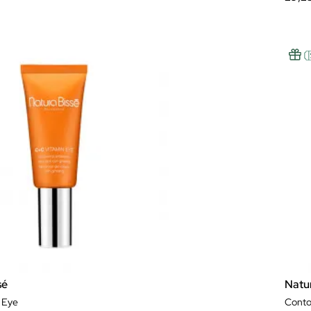
sé
Natu
 Eye