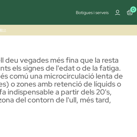
0
Botigues i serveis
I>>
pell deu vegades més fina que la resta
nts els signes de l'edat o de la fatiga.
; és comú una microcirculació lenta de
es) o zones amb retenció de líquids o
a indispensable a partir dels 20's,
ona del contorn de l'ull, més tard,