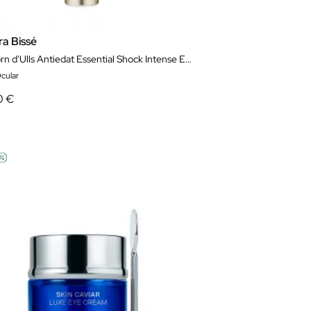
ra Bissé
Contorn d'Ulls Antiedat Essential Shock Intense Eye & Lip 15 ml
cular
0 €