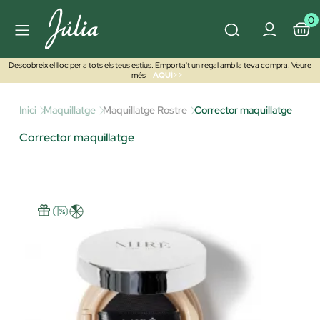
0
Descobreix el lloc per a tots els teus estius. Emporta't un regal amb la teva compra. Veure
més
AQUÍ>>
Inici
Maquillatge
Maquillatge Rostre
Corrector maquillatge
Corrector maquillatge