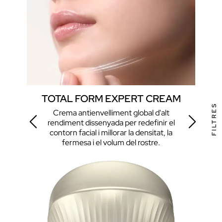
E
TOTAL FORM EXPERT CREAM
FILTRES
Crema antienvelliment global d'alt
Tra
rendiment dissenyada per redefinir el
d
contorn facial i millorar la densitat, la
u
fermesa i el volum del rostre.