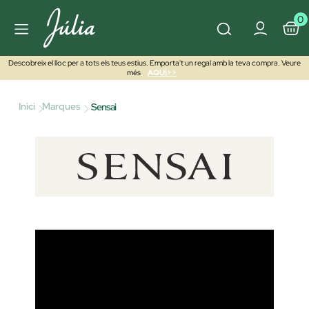
0
Descobreix el lloc per a tots els teus estius. Emporta't un regal amb la teva compra. Veure
més
AQUÍ>>
Inici
Marques
Sensai