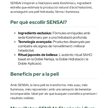
SENSAI s'inspiren a l'exclusiva seda Koishimaru, ingredient
estrella que estimula la producció natural d'àcid hialurònic,
aconseguint una pell hidratada, ferma i lluminosa.
Per què escollir SENSAI?
Ingredients exclusius:
Fórmules enriquides amb
seda Koishimaru per a una hidratació profunda.
Tecnologia avançada:
Productes dissenyats per
combatre els signes de l'envelliment i millorar
l'elasticitat.
Ritual japonès de bellesa:
L'autèntic ritual SAHO
basat en la Doble Neteja, la Doble Hidratació i la
Doble Aplicació.
Beneficis per a la pell
Amb SENSAI, la teva pell es transforma: més suau, més
lluminosa, més rejovenida i amb una sensació de benestar
incomparable. Ideal per als que busquen cosmètica premium i
resultats visibles.