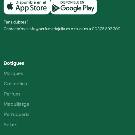
Tens dubtes?
Contacta'ns a info@perfumeriajulia.es o truca'ns a 00376 892 200
Botigues
Marques
Cosmètica
Perfum
Maquillatge
Perruqueria
Solars