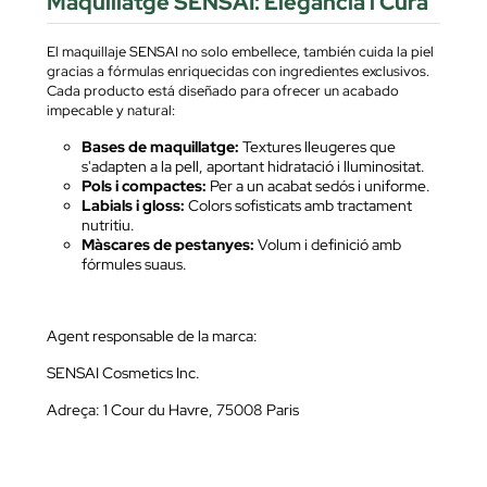
Maquillatge SENSAI: Elegància i Cura
El maquillaje SENSAI no solo embellece, también cuida la piel
gracias a fórmulas enriquecidas con ingredientes exclusivos.
Cada producto está diseñado para ofrecer un acabado
impecable y natural:
Bases de maquillatge:
Textures lleugeres que
s'adapten a la pell, aportant hidratació i lluminositat.
Pols i compactes:
Per a un acabat sedós i uniforme.
Labials i gloss:
Colors sofisticats amb tractament
nutritiu.
Màscares de pestanyes:
Volum i definició amb
fórmules suaus.
Agent responsable de la marca:
SENSAI Cosmetics Inc.
Adreça: 1 Cour du Havre, 75008 Paris