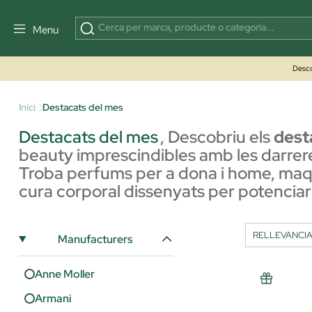
Menu
Desco
Inici
Destacats del mes
Destacats del mes
,
Descobriu els
dest
beauty imprescindibles amb les darrer
Troba perfums per a dona i home, maqui
cura corporal dissenyats per potenciar 
Manufacturers
Anne Moller
Armani