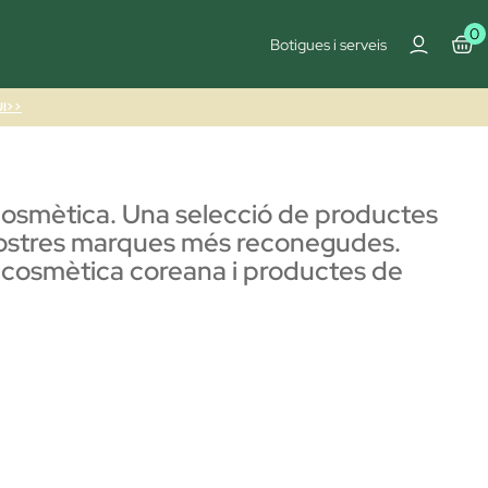
0
Botigues i serveis
I>>
cosmètica. Una selecció de productes
s nostres marques més reconegudes.
, cosmètica coreana i productes de