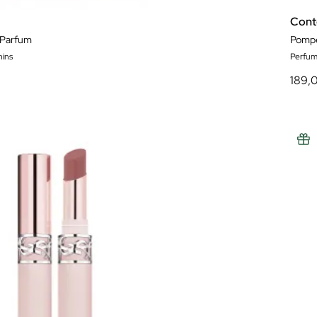
Cont
 Parfum
Pompe
ins
Perfum
189,