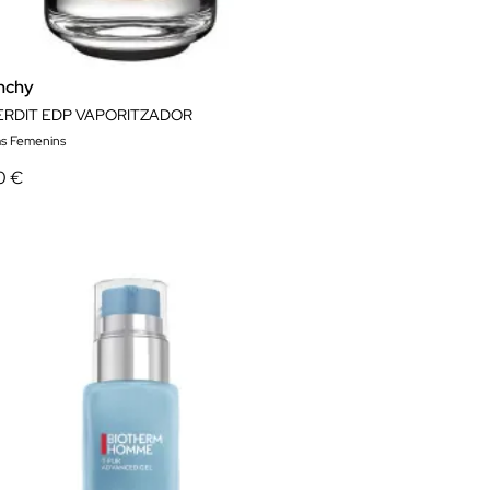
s..
nchy
TERDIT EDP VAPORITZADOR
s Femenins
0 €