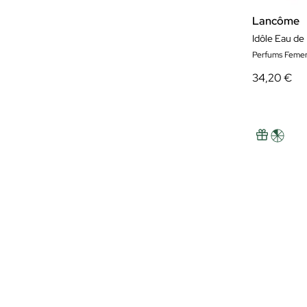
Lancôme
Idôle Eau de
Perfums Femen
34,20 €