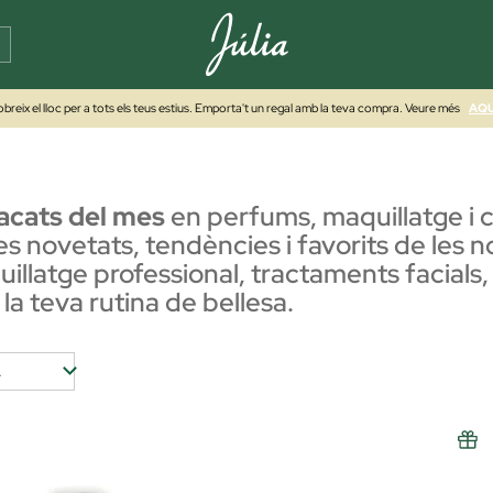
breix el lloc per a tots els teus estius. Emporta't un regal amb la teva compra. Veure més
AQU
acats del mes
en perfums, maquillatge i 
es novetats, tendències i favorits de le
llatge professional, tractaments facials
la teva rutina de bellesa.