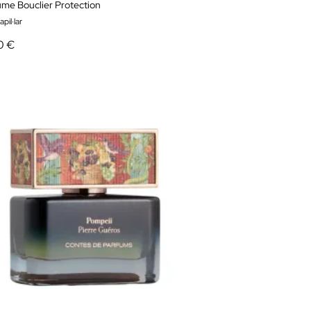
ume Bouclier Protection
pil·lar
0 €