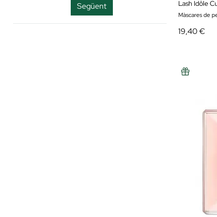
Vitamina E
Lash Idôle C
Següent
Màscares de p
19,40 €