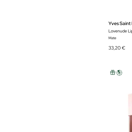
Yves Saint
Lovenude Li
Mate
33,20 €