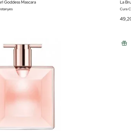
url Goddess Mascara
La Br
estanyes
Cura Ca
49,2