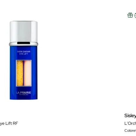
Sisle
ye Lift RF
L'Orc
Colore