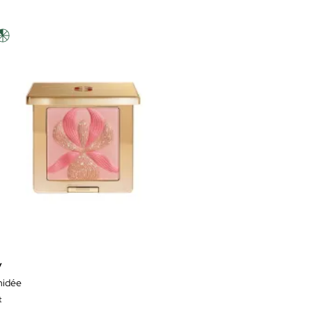
y
hidée
t