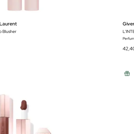
ver má
 Laurent
Give
p Blusher
L'IN
Perfum
42,4