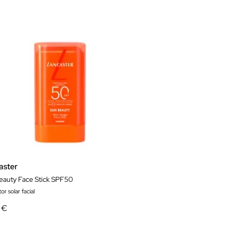
aster
eauty Face Stick SPF50
or solar facial
 €