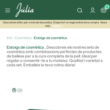
0
Descobreix el lloc per a tots els teus estius. Emporta't un regal amb la teva compra. Veure
més
AQUÍ>>
Inici
Cosmètica
Estoigs de cosmètica
Estoigs de cosmètica
,
Descobreix els nostres sets de
cosmètica amb combinacions perfectes de productes
de bellesa per a la cura completa de la pell. Ideal per
regalar o consentir-te a tu mateixa. Qualitat i varietat a
cada set. Embelleix la teva rutina diària!