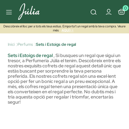
0
Descobreix el lloc per a tots els teus estius. Emporta't un regal amb la teva compra. Veure
més
AQUÍ>>
Inici
Perfums
Sets i Estoigs de regal
Sets i Estoigs de regal
,
Si busques un regal que sigui un
tresor, a Perfumeria Júlia el tenim. Descobreix entre els
nostres exquisits cofrets de regal aquest detall únic que
estàs buscant per sorprendre la teva persona
preferida. Els nostres cofrets regal són una excel·lent
opció per fer un bonic regal a un preu excepcional. A
més, els cofres regal tenen una presentació única que
els converteixen en el regal perfecte. No dubtis més i
tria aquesta opció per regalar i triomfar, encertaràs
segur!