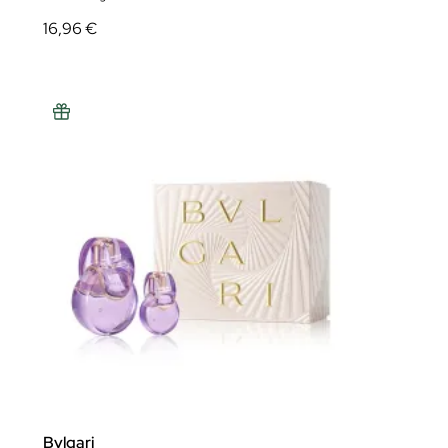
16,96 €
Bvlgari