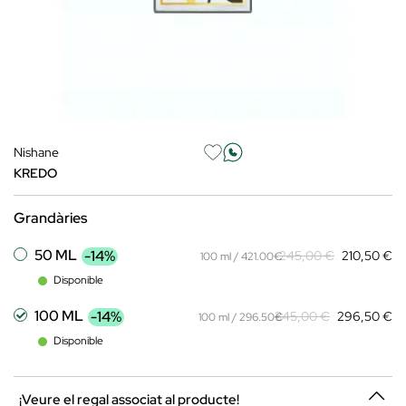
Nishane
KREDO
Grandàries
50 ML
-14%
245,00 €
210,50 €
100 ml / 421.00€
Disponible
100 ML
-14%
345,00 €
296,50 €
100 ml / 296.50€
Disponible
¡Veure el regal associat al producte!