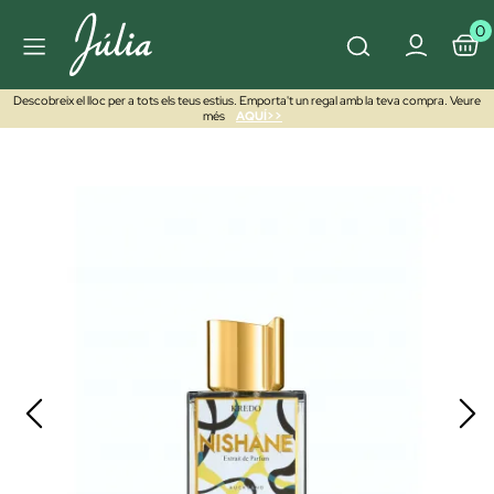
0
Descobreix el lloc per a tots els teus estius. Emporta't un regal amb la teva compra. Veure
més
AQUÍ>>