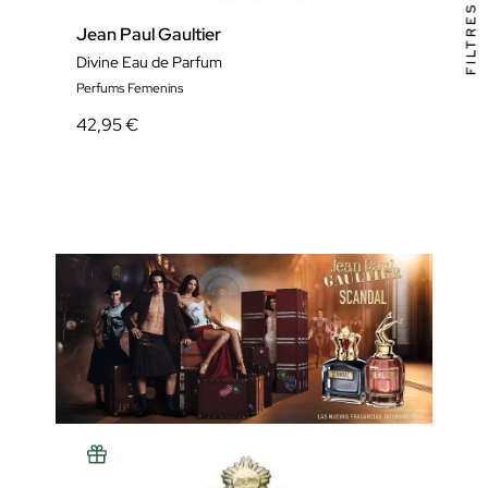
FILTRES
Jean Paul Gaultier
Jean
Divine Eau de Parfum
Gault
Perfums Femenins
Eau d
42,95 €
47,