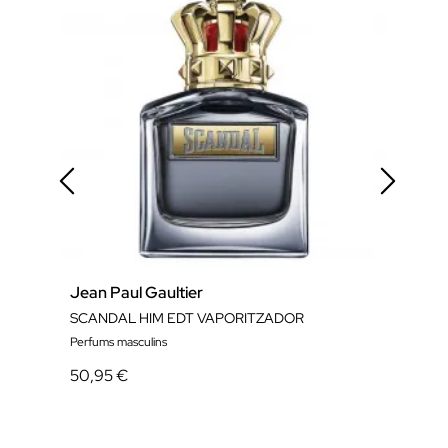
Jean Paul Gaultier
Jean
SCANDAL HIM EDT VAPORITZADOR
SCA
Perfums masculins
Perfu
50,95 €
39,