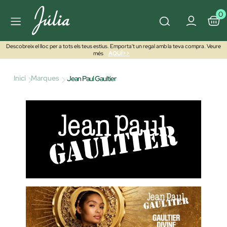
0
Descobreix el lloc per a tots els teus estius. Emporta't un regal amb la teva compra. Veure
més
AQUÍ>>
Inici
Marques
Jean Paul Gaultier