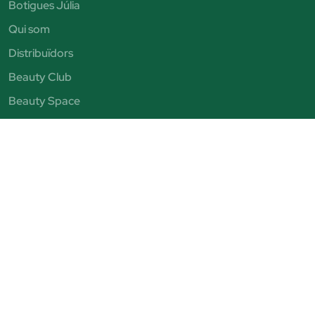
Botigues Júlia
Qui som
Distribuïdors
Beauty Club
Beauty Space
Cites personalitzades
Bústia Ètica
Treballa amb nosaltres
Avís legal
Condicions de venda
Política de privacitat
Política de cookies
Condicions de Beauty Club
© Perfumeria Júlia. Tots els drets reservats - NRT A-700534V
Avenida Puigcerda Nº7 08185 Lliça de Vall Email: info@perfumeriajulia.es Teléfono: +34