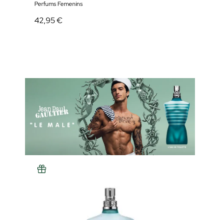
Perfums Femenins
Perfu
42,95 €
59,