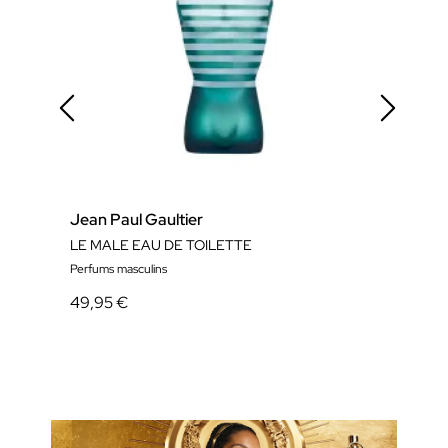
Jean Paul Gaultier
Jean
LE MALE EAU DE TOILETTE
Le Ma
Perfums masculins
Eau 
49,95 €
63,