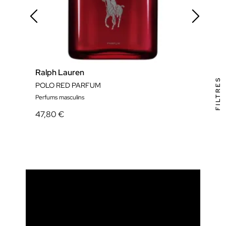
Ralph Lauren
Ral
FILTRES
POLO RED PARFUM
Polo 
Perfums masculins
Perfu
47,80 €
31,6