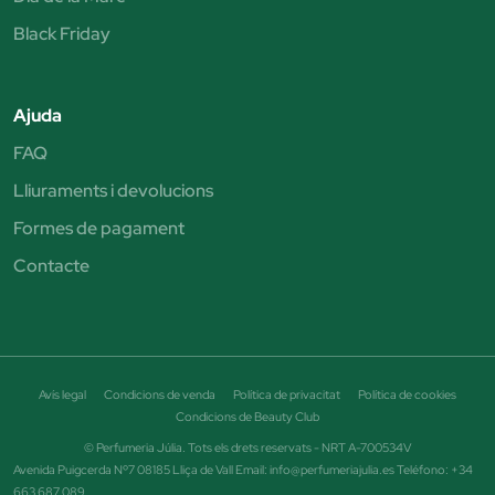
Black Friday
Ajuda
FAQ
Lliuraments i devolucions
Formes de pagament
Contacte
Avís legal
Condicions de venda
Política de privacitat
Política de cookies
Condicions de Beauty Club
© Perfumeria Júlia. Tots els drets reservats - NRT A-700534V
Avenida Puigcerda Nº7 08185 Lliça de Vall Email: info@perfumeriajulia.es Teléfono: +34
663 687 089