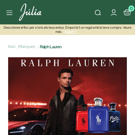
0
Descobreix el lloc per a tots els teus estius. Emporta't un regal amb la teva compra. Veure
més
AQUÍ>>
Inici
Marques
Ralph Lauren