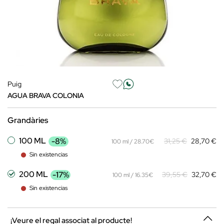
Puig
AGUA BRAVA COLONIA
Grandàries
100 ML
-8%
31,25 €
28,70 €
100 ml / 28.70€
Sin existencias
200 ML
-17%
39,55 €
32,70 €
100 ml / 16.35€
Sin existencias
¡Veure el regal associat al producte!