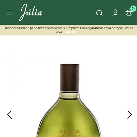
0
Descobreix el lloc per a tots els teus estius. Emporta't un regal amb la teva compra. Veure
més
AQUÍ>>