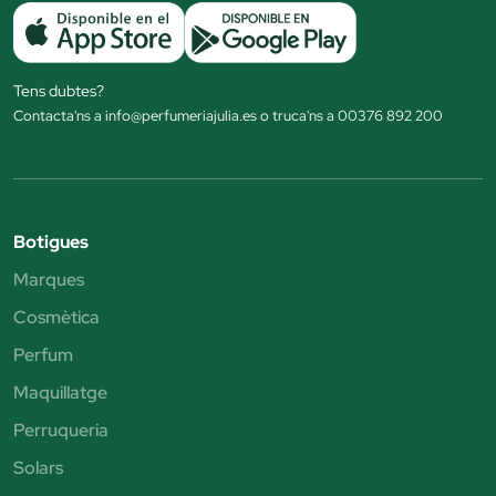
Tens dubtes?
Contacta'ns a info@perfumeriajulia.es o truca'ns a 00376 892 200
Botigues
Marques
Cosmètica
Perfum
Maquillatge
Perruqueria
Solars