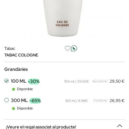
Tabac
TABAC COLOGNE
Grandàries
100 ML
-30%
42,00 €
29,50 €
100 ml / 29.50€
Disponible
300 ML
-65%
77,50 €
26,95 €
100 ml / 8.98€
Disponible
¡Veure el regal associat al producte!