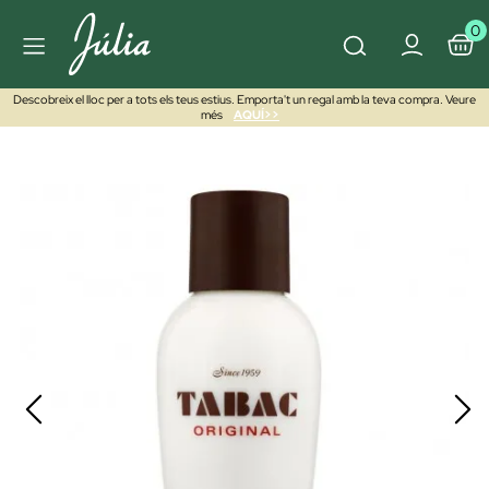
0
Descobreix el lloc per a tots els teus estius. Emporta't un regal amb la teva compra. Veure
més
AQUÍ>>