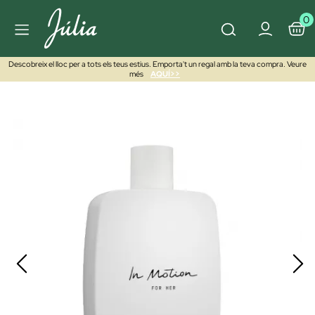
0
Descobreix el lloc per a tots els teus estius. Emporta't un regal amb la teva compra. Veure
més
AQUÍ>>