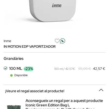
Inme
IN MOTION EDP VAPORITZADOR
Grandàries
100 ML
-23%
55,00 €
42,57 €
100 ml / 42.57€
Disponible
¡Veure el regal associat al producte!
Aconsegueix un regal per a aquest producte
Iconic Green Edition Bag L