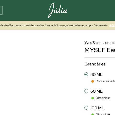
breix el lloc per a tots els teus estius. Emporta't un regal amb la teva compra. Veure més
AQU
Yves Saint Laurent
MYSLF Eau
Grandàries
40 ML
Pocas unidad
60 ML
Disponible
100 ML
Disponible