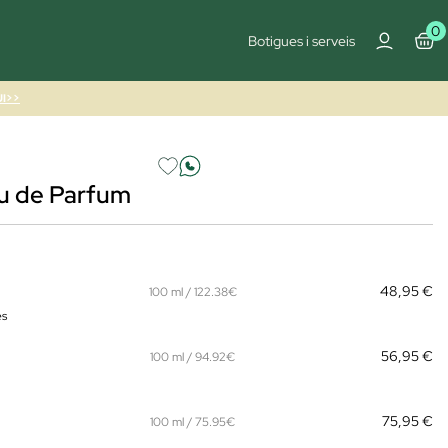
0
Botigues i serveis
I>>
 de Parfum
48,95 €
100 ml / 122.38€
es
56,95 €
100 ml / 94.92€
75,95 €
100 ml / 75.95€