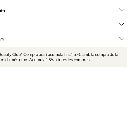
ïta
ït
 Beauty Club* Compra ara! i acumula fins 1,57€ amb la compra de la
mida més gran. Acumula 1.5% a totes les compres.