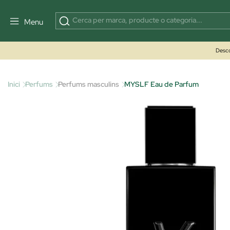
Menu
Desco
Inici
Perfums
Perfums masculins
MYSLF Eau de Parfum