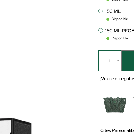
150 ML
Disponible
150 ML REC
Disponible
-
+
¡Veure el regal a
Cites Personalit