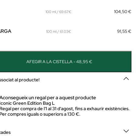
104,50 €
100 ml / 69.67€
ARGA
91,55 €
100 ml / 61.03€
AFEGIR A LA CISTELLA - 48,95 €
ssociat al producte!
Aconsegueix un regal per a aquest producte
Iconic Green Edition Bag L
Regal per compra de l'1 al 31 d'agost, fins a exhaurir existències.
Per compres iguals o superiors a 130 €.
zades