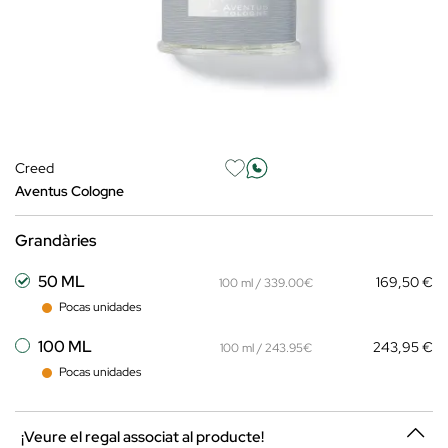
Creed
Aventus Cologne
Grandàries
50 ML
169,50 €
100 ml / 339.00€
Pocas unidades
100 ML
243,95 €
100 ml / 243.95€
Pocas unidades
¡Veure el regal associat al producte!