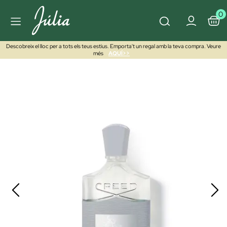
0
Descobreix el lloc per a tots els teus estius. Emporta't un regal amb la teva compra. Veure
més
AQUÍ>>