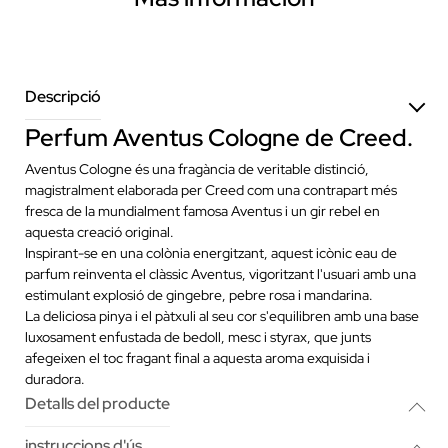
Descripció
Perfum Aventus Cologne de Creed.
Aventus Cologne és una fragància de veritable distinció,
magistralment elaborada per Creed com una contrapart més
fresca de la mundialment famosa Aventus i un gir rebel en
aquesta creació original.
Inspirant-se en una colònia energitzant, aquest icònic eau de
parfum reinventa el clàssic Aventus, vigoritzant l'usuari amb una
estimulant explosió de gingebre, pebre rosa i mandarina.
La deliciosa pinya i el pàtxuli al seu cor s'equilibren amb una base
luxosament enfustada de bedoll, mesc i styrax, que junts
afegeixen el toc fragant final a aquesta aroma exquisida i
duradora.
Detalls del producte
instruccions d'ús