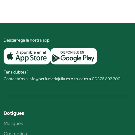
Descarrega la nostra app
Tens dubtes?
Contacta'ns a info@perfumeriajulia.es o truca'ns a 00376 892 200
Botigues
Marques
Cosmètica