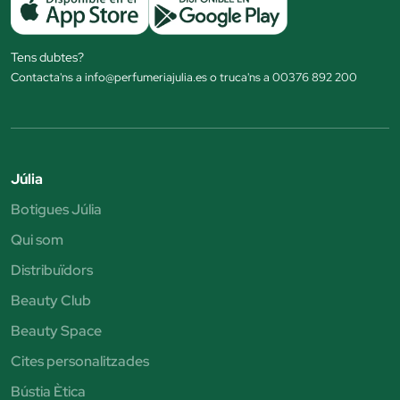
Tens dubtes?
Contacta'ns a info@perfumeriajulia.es o truca'ns a 00376 892 200
Júlia
Botigues Júlia
Qui som
Distribuïdors
Beauty Club
Beauty Space
Cites personalitzades
Bústia Ètica