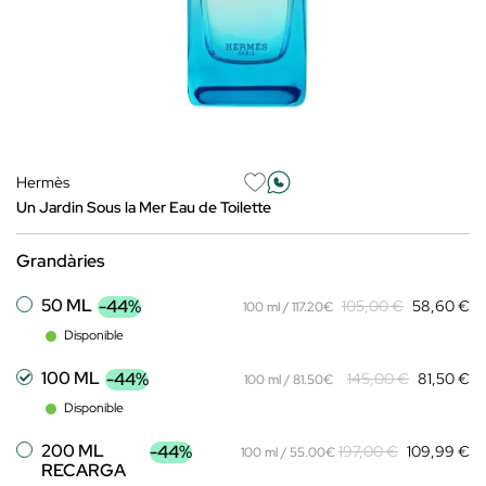
Hermès
Un Jardin Sous la Mer Eau de Toilette
Grandàries
50 ML
-44%
105,00 €
58,60 €
100 ml / 117.20€
Disponible
100 ML
-44%
145,00 €
81,50 €
100 ml / 81.50€
Disponible
200 ML
-44%
197,00 €
109,99 €
100 ml / 55.00€
RECARGA