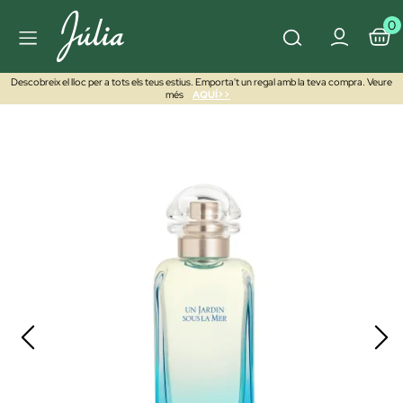
0
Descobreix el lloc per a tots els teus estius. Emporta't un regal amb la teva compra. Veure
més
AQUÍ>>