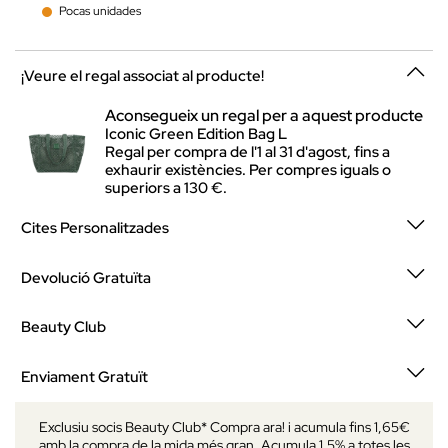
Pocas unidades
¡Veure el regal associat al producte!
Aconsegueix un regal per a aquest producte
Iconic Green Edition Bag L
Regal per compra de l'1 al 31 d'agost, fins a
exhaurir existències. Per compres iguals o
superiors a 130 €.
Cites Personalitzades
Devolució Gratuïta
Beauty Club
Enviament Gratuït
Exclusiu socis Beauty Club* Compra ara! i acumula fins 1,65€
amb la compra de la mida més gran. Acumula 1.5% a totes les