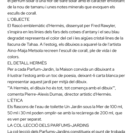
el perfum solar d'una flor de tiaré solar amb el caràcter envoltant
de la nou de tamanu i unes notes minerals que evoquen els
esculls de corall.
L'OBJECTE
El flascó emblemàtic d'Hermès, dissenyat per Fred Rawyler,
s'inspira en les línies dels fars dels cotxes d'antany i el seu blau
degradat representa el color del cel i les aigües cristal·lines de la
llacuna de Tahaa. A l'estoig, els dibuixos a aquarel·la de l'artista
Aino-Maija Metsola recreen l'escull de corall, ple de vida i de
colors.
EL DETALL HERMÈS
Per a cada Parfum-Jardin, la Maison convida un dibuixant a
il·lustrar l'estoig amb un toc de poesia, deixant-li carta blanca per
representar aquest jardí per mitjà del dibuix.
""A Hermès, el dibuix ho és tot, tot comença amb el dibuix"",
comenta Pierre-Alexis Dumas, director artístic d'Hermès.
L'ÈTICA
Els flascons de l'eau de toilette Un Jardin sous la Mer de 100 ml,
50 ml i 30 ml poden omplir-se amb la recàrrega de 200 ml, que
es ven per separat.
LA COL·LECCIÓ DELS PARFUMS-JARDINS
La col·lecció dels Parfums-Jardins constitueix el punt de trobada