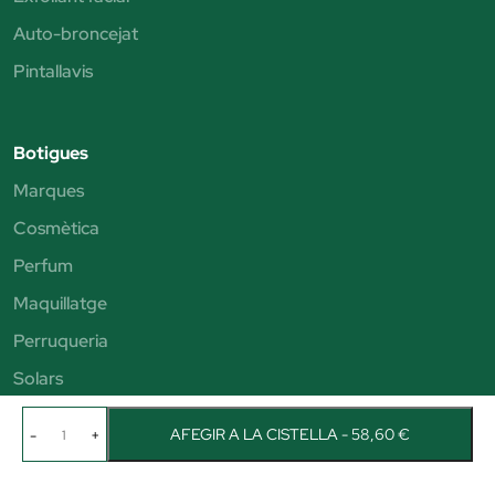
Auto-broncejat
Pintallavis
Botigues
Marques
Cosmètica
Perfum
Maquillatge
Perruqueria
Solars
AFEGIR A LA CISTELLA - 58,60 €
-
+