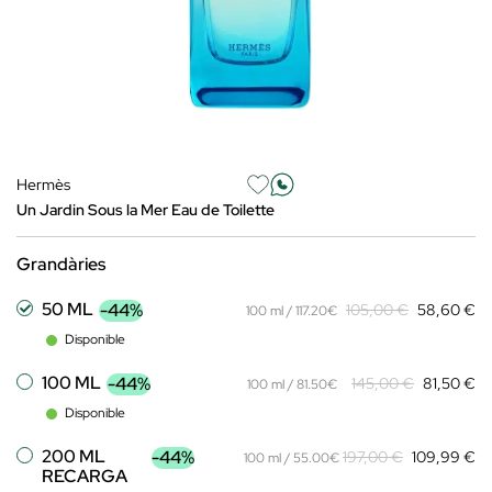
Hermès
Un Jardin Sous la Mer Eau de Toilette
Grandàries
50 ML
-44%
105,00 €
58,60 €
100 ml / 117.20€
Disponible
100 ML
-44%
145,00 €
81,50 €
100 ml / 81.50€
Disponible
200 ML
-44%
197,00 €
109,99 €
100 ml / 55.00€
RECARGA