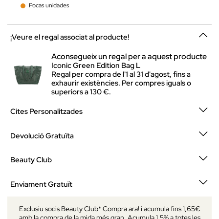
Pocas unidades
¡Veure el regal associat al producte!
Aconsegueix un regal per a aquest producte
Iconic Green Edition Bag L
Regal per compra de l'1 al 31 d'agost, fins a
exhaurir existències. Per compres iguals o
superiors a 130 €.
Cites Personalitzades
Devolució Gratuïta
Beauty Club
Enviament Gratuït
Exclusiu socis Beauty Club* Compra ara! i acumula fins 1,65€
amb la compra de la mida més gran. Acumula 1.5% a totes les