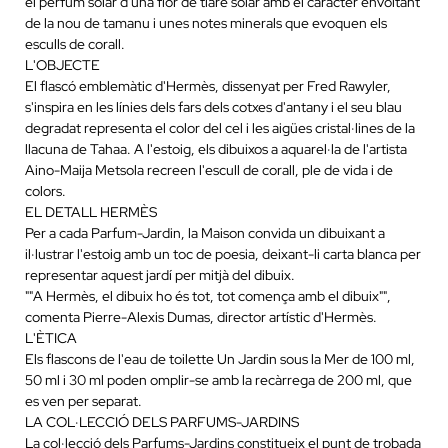
el perfum solar d'una flor de tiaré solar amb el caràcter envoltant
de la nou de tamanu i unes notes minerals que evoquen els
esculls de corall.
L'OBJECTE
El flascó emblemàtic d'Hermès, dissenyat per Fred Rawyler,
s'inspira en les línies dels fars dels cotxes d'antany i el seu blau
degradat representa el color del cel i les aigües cristal·lines de la
llacuna de Tahaa. A l'estoig, els dibuixos a aquarel·la de l'artista
Aino-Maija Metsola recreen l'escull de corall, ple de vida i de
colors.
EL DETALL HERMÈS
Per a cada Parfum-Jardin, la Maison convida un dibuixant a
il·lustrar l'estoig amb un toc de poesia, deixant-li carta blanca per
representar aquest jardí per mitjà del dibuix.
""A Hermès, el dibuix ho és tot, tot comença amb el dibuix"",
comenta Pierre-Alexis Dumas, director artístic d'Hermès.
L'ÈTICA
Els flascons de l'eau de toilette Un Jardin sous la Mer de 100 ml,
50 ml i 30 ml poden omplir-se amb la recàrrega de 200 ml, que
es ven per separat.
LA COL·LECCIÓ DELS PARFUMS-JARDINS
La col·lecció dels Parfums-Jardins constitueix el punt de trobada