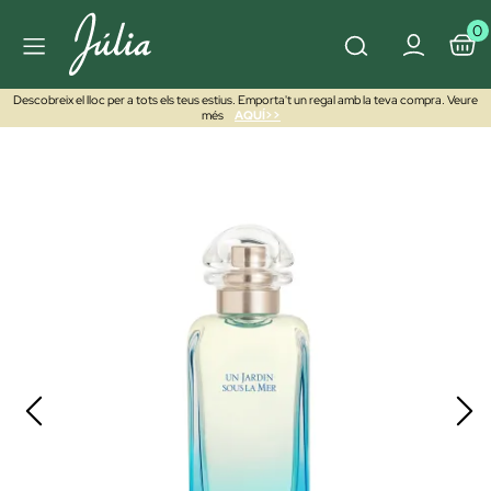
0
Descobreix el lloc per a tots els teus estius. Emporta't un regal amb la teva compra. Veure
més
AQUÍ>>