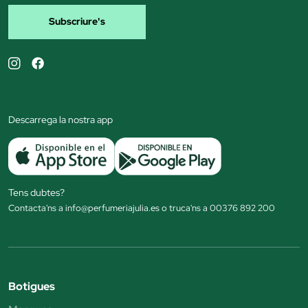
Subscriure's
Descarrega la nostra app
Tens dubtes?
Contacta'ns a info@perfumeriajulia.es o truca'ns a 00376 892 200
Botigues