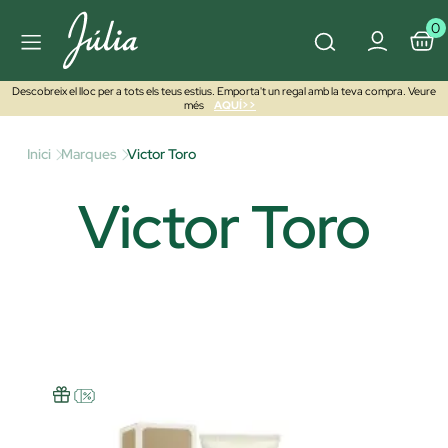
0
Descobreix el lloc per a tots els teus estius. Emporta't un regal amb la teva compra. Veure
més
AQUÍ>>
Inici
Marques
Victor Toro
Victor Toro