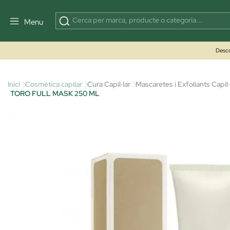
Menu
Desco
Inici
Cosmètica capilar
Cura Capil·lar
Mascaretes i Exfoliants Capil·
TORO FULL MASK 250 ML