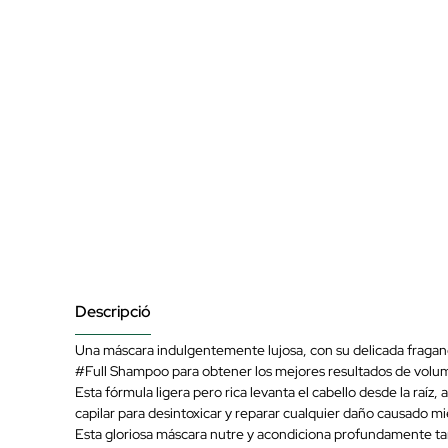
Descripció
Una máscara indulgentemente lujosa, con su delicada fragan
#Full Shampoo para obtener los mejores resultados de volu
Esta fórmula ligera pero rica levanta el cabello desde la raí
capilar para desintoxicar y reparar cualquier daño causado m
Esta gloriosa máscara nutre y acondiciona profundamente tan