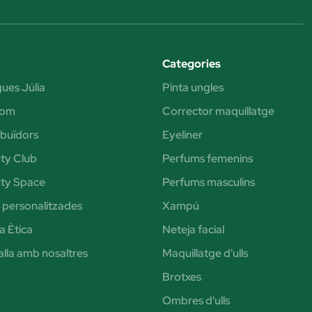
Categories
ues Júlia
Pinta ungles
som
Corrector maquillatge
ibuïdors
Eyeliner
ty Club
Perfums femenins
ty Space
Perfums masculins
s personalitzades
Xampú
a Ètica
Neteja facial
alla amb nosaltres
Maquillatge d'ulls
Brotxes
Ombres d'ulls