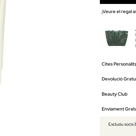
¡Veure el regal a
Cites Personalit
Devolució Gratu
Beauty Club
Enviament Gratu
Exclusiu socis