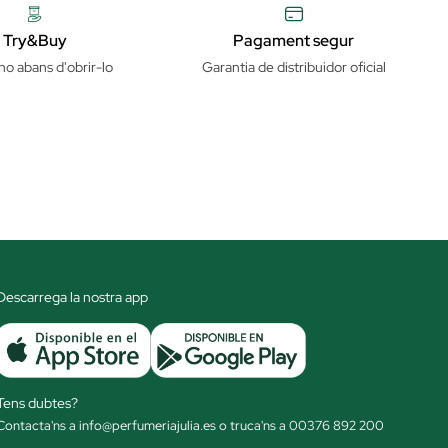
Try&Buy
Pagament segur
ho abans d'obrir-lo
Garantia de distribuidor oficial
Descarrega la nostra app
Tens dubtes?
Contacta'ns a info@perfumeriajulia.es o truca'ns a 00376 892 200