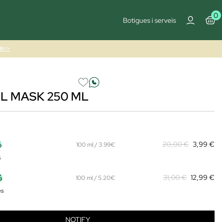
0
Botigues i serveis
I>>
L MASK 250 ML
%
20,00 €
3,99 €
100 ml / 3.99€
s
%
31,00 €
12,99 €
100 ml / 5.20€
es
NOTIFY