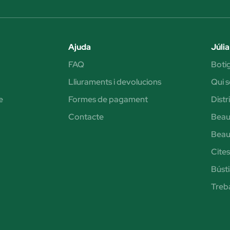
Ajuda
Júlia
FAQ
Botig
Lliuraments i devolucions
Qui 
e
Formes de pagament
Distr
Contacte
Beau
Beau
Cite
Bústi
Treb