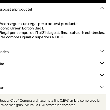
ssociat al producte!
Aconsegueix un regal per a aquest producte
Iconic Green Edition Bag L
Regal per compra de l'1 al 31 d'agost, fins a exhaurir existències.
Per compres iguals o superiors a 130 €.
zades
ïta
ït
 Beauty Club* Compra ara! i acumula fins 0,19€ amb la compra de la
mida més gran. Acumula 1.5% a totes les compres.