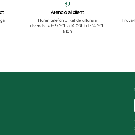
ct
Atenció al client
iga
Horari telefònic i xat de dilluns a
Prova-
divendres de 9:30h a 14:00h i de 14:30h
a 18h