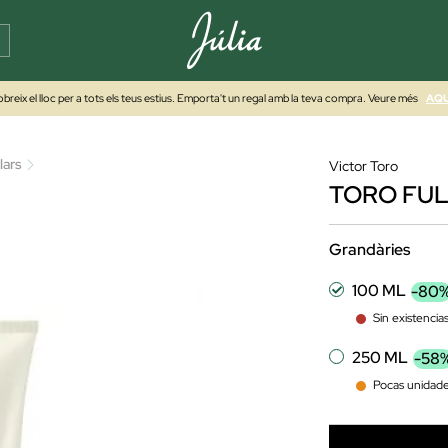
breix el lloc per a tots els teus estius. Emporta't un regal amb la teva compra. Veure més
AQU
lars
Victor Toro
TORO FUL
Grandàries
100 ML
-80
Sin existencia
250 ML
-58
Pocas unidad