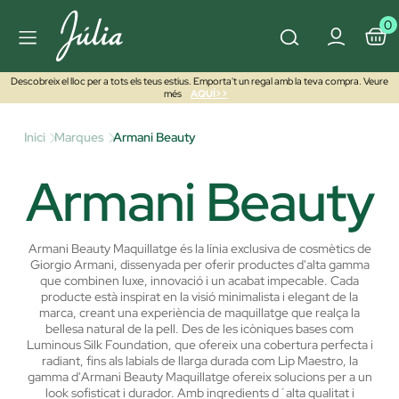
0
Descobreix el lloc per a tots els teus estius. Emporta't un regal amb la teva compra. Veure
més
AQUÍ>>
Inici
Marques
Armani Beauty
Armani Beauty
Armani Beauty Maquillatge és la línia exclusiva de cosmètics de
Giorgio Armani, dissenyada per oferir productes d'alta gamma
que combinen luxe, innovació i un acabat impecable. Cada
producte està inspirat en la visió minimalista i elegant de la
marca, creant una experiència de maquillatge que realça la
bellesa natural de la pell. Des de les icòniques bases com
Luminous Silk Foundation, que ofereix una cobertura perfecta i
radiant, fins als labials de llarga durada com Lip Maestro, la
gamma d'Armani Beauty Maquillatge ofereix solucions per a un
look sofisticat i durador. Amb ingredients d´alta qualitat i