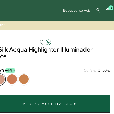
0
Botigues i serveis
I>>
ilk Acqua Highlighter Il·luminador
uós
wn
-44%
56,19 €
31,50 €
AFEGIR A LA CISTELLA - 31,50 €