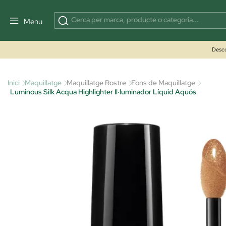
Menu
Desco
Inici
Maquillatge
Maquillatge Rostre
Fons de Maquillatge
Luminous Silk Acqua Highlighter Il·luminador Líquid Aquós