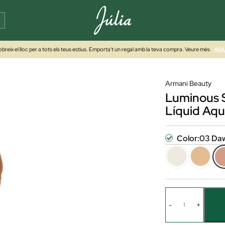
breix el lloc per a tots els teus estius. Emporta't un regal amb la teva compra. Veure més
AQU
Armani Beauty
Luminous S
Líquid Aq
Color:
03 Da
-
+