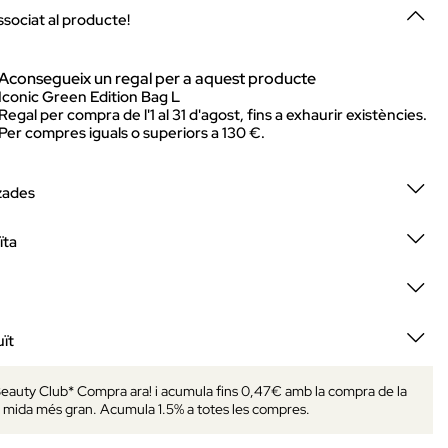
ssociat al producte!
Aconsegueix un regal per a aquest producte
Iconic Green Edition Bag L
Regal per compra de l'1 al 31 d'agost, fins a exhaurir existències.
Per compres iguals o superiors a 130 €.
zades
ïta
ït
 Beauty Club* Compra ara! i acumula fins 0,47€ amb la compra de la
mida més gran. Acumula 1.5% a totes les compres.