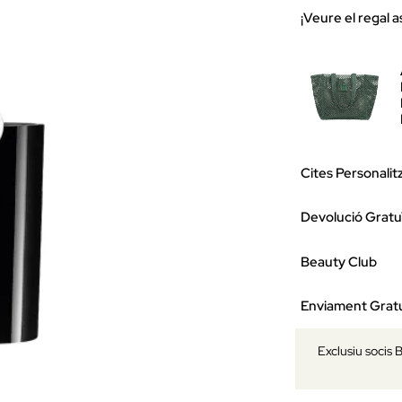
¡Veure el regal a
Cites Personalit
Devolució Gratu
Beauty Club
Enviament Gratu
Exclusiu socis