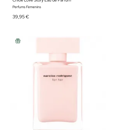
Chloé Love Story Eau de Parfum
Perfums Femenins
39,95 €