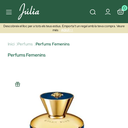
0
Descobreix el lloc per a tots els teus estius. Emporta't un regal amb la teva compra. Veure
més
AQUÍ>>
Inici
Perfums
Perfums Femenins
Perfums Femenins