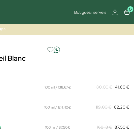
0
Botigues i serveis
I>>
il Blanc
80,00 €
41,60 €
100 ml / 138.67€
119,00 €
62,20 €
100 ml / 124.40€
%
168,13 €
87,50 €
100 ml / 87.50€