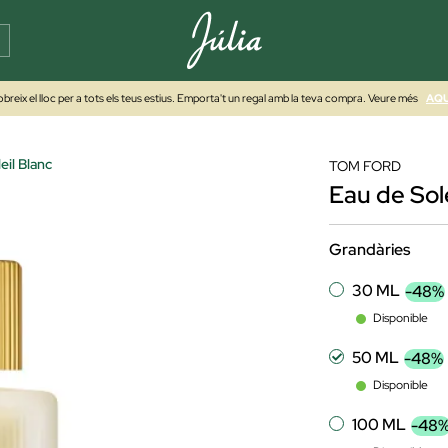
breix el lloc per a tots els teus estius. Emporta't un regal amb la teva compra. Veure més
AQU
eil Blanc
TOM FORD
Eau de Sole
Grandàries
30 ML
-48%
Disponible
50 ML
-48%
Disponible
100 ML
-48