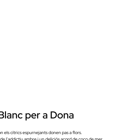
Blanc per a Dona
n els cítrics espurnejants donen pas a flors.
 de l'addictiu ambre i un deliciós acord de coco de mer.