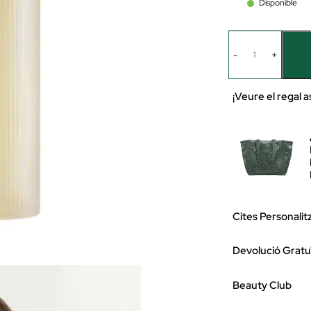
Disponible
-
+
¡Veure el regal a
Cites Personalit
Devolució Gratu
Beauty Club