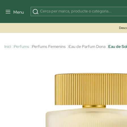
Menu
Desco
Inici
Perfums
Perfums Femenins
Eau de Parfum Dona
Eau de Sol