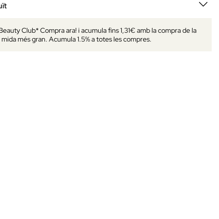
ït
 Beauty Club* Compra ara! i acumula fins 1,31€ amb la compra de la
mida més gran. Acumula 1.5% a totes les compres.