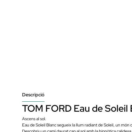
Descripció
TOM FORD Eau de Soleil 
Ascens al sol.
Eau de Soleil Blanc segueix la llum radiant de Soleil, un món o
Descobriu un camí daurat cap al sol amb la hipnòtica calidesa