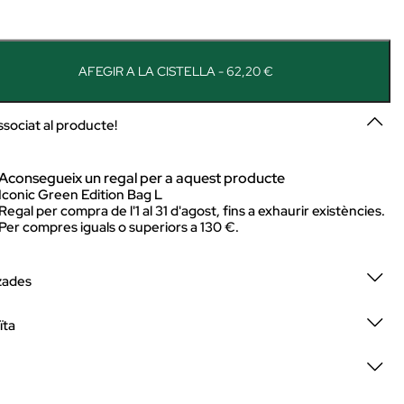
AFEGIR A LA CISTELLA - 62,20 €
ssociat al producte!
Aconsegueix un regal per a aquest producte
Iconic Green Edition Bag L
Regal per compra de l'1 al 31 d'agost, fins a exhaurir existències.
Per compres iguals o superiors a 130 €.
zades
ïta