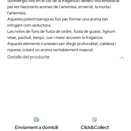
Submergiu-vos en el cor de la fragància i deixeu-vos embolicar
per les fascinants aromes de l'artemisa, el neroli, la murta i
l'artemisia.
Aquesta potent barreja es fon per formar una aroma tan
intrigant com seductora.
Les notes de fons de fusta de cedre, fusta de guaiac, lignum
vitae, pachulí, benjuí, cuir i mesc ancoren la fragància.
Aquests elements s'uneixen per afegir profunditat, calidesa i
riquesa, creant un aroma veritablement masculí.
Detalls del producte
Enviament a domicili
Click&Collect