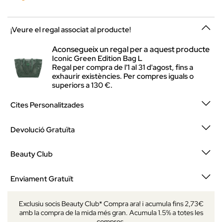
¡Veure el regal associat al producte!
Aconsegueix un regal per a aquest producte
Iconic Green Edition Bag L
Regal per compra de l'1 al 31 d'agost, fins a
exhaurir existències. Per compres iguals o
superiors a 130 €.
Cites Personalitzades
Devolució Gratuïta
Beauty Club
Enviament Gratuït
Exclusiu socis Beauty Club* Compra ara! i acumula fins 2,73€
amb la compra de la mida més gran. Acumula 1.5% a totes les
compres.