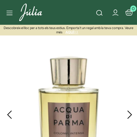
0
Descobreix el lloc per a tots els teus estius. Emporta't un regal amb la teva compra. Veure
més
AQUÍ>>