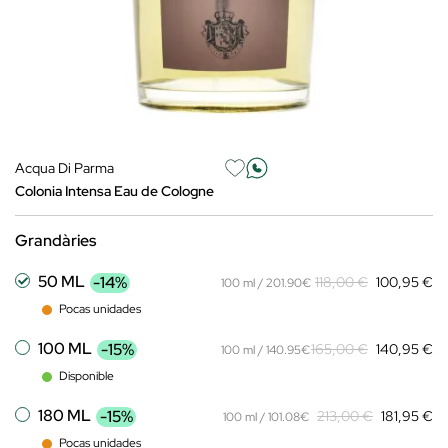
Acqua Di Parma
Colonia Intensa Eau de Cologne
Grandàries
50 ML
-14%
118,00 €
100,95 €
100 ml / 201.90€
Pocas unidades
100 ML
-15%
165,00 €
140,95 €
100 ml / 140.95€
Disponible
180 ML
-15%
213,00 €
181,95 €
100 ml / 101.08€
Pocas unidades