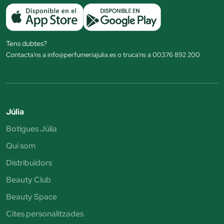
Tens dubtes?
Contacta'ns a info@perfumeriajulia.es o truca'ns a 00376 892 200
Júlia
Botigues Júlia
Qui som
Distribuïdors
Beauty Club
Beauty Space
Cites personalitzades