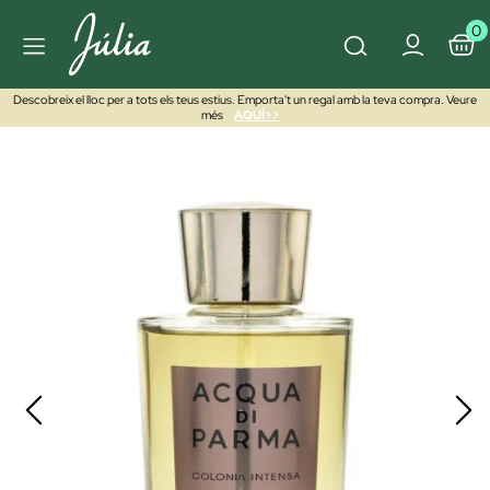
0
Descobreix el lloc per a tots els teus estius. Emporta't un regal amb la teva compra. Veure
més
AQUÍ>>