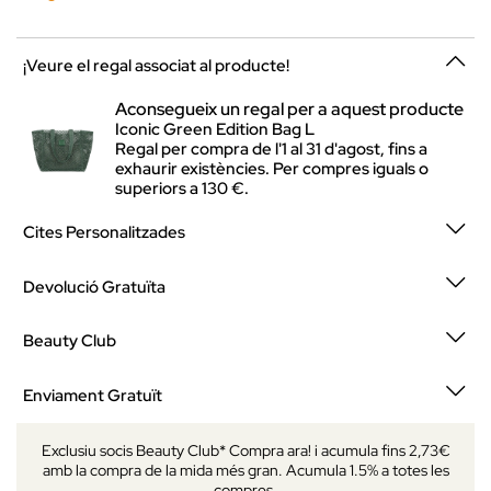
¡Veure el regal associat al producte!
Aconsegueix un regal per a aquest producte
Iconic Green Edition Bag L
Regal per compra de l'1 al 31 d'agost, fins a
exhaurir existències. Per compres iguals o
superiors a 130 €.
Cites Personalitzades
Devolució Gratuïta
Beauty Club
Enviament Gratuït
Exclusiu socis Beauty Club* Compra ara! i acumula fins 2,73€
amb la compra de la mida més gran. Acumula 1.5% a totes les
compres.