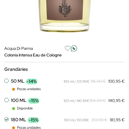
Acqua Di Parma
Colonia Intensa Eau de Cologne
Grandàries
50 ML
-14%
118,00 €
100,95 €
100 ml / 201.90€
Pocas unidades
100 ML
-15%
165,00 €
140,95 €
100 ml / 140.95€
Disponible
180 ML
-15%
213,00 €
181,95 €
100 ml / 101.08€
Pocas unidades