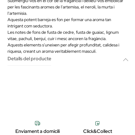
Submergiu-vos en el cor de la fragància i deixeu-vos embolicar
per les fascinants aromes de l'artemisa, el neroli, la murta i
l'artemisia.
Aquesta potent barreja es fon per formar una aroma tan
intrigant com seductora.
Les notes de fons de fusta de cedre, fusta de guaiac, lignum
vitae, pachulí, benjuí, cuir i mesc ancoren la fragància.
Aquests elements s'uneixen per afegir profunditat, calidesa i
riquesa, creant un aroma veritablement masculí.
Detalls del producte
Enviament a domicili
Click&Collect